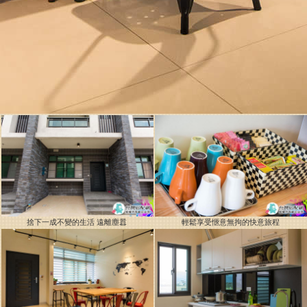
捨下一成不變的生活 遠離塵囂
輕鬆享受愜意無拘的快意旅程