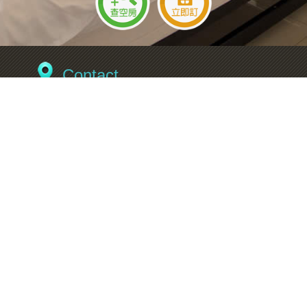
Contact
平日：09:00~18:00 (國定例假日除外)
地址：宜蘭縣冬山鄉武罕二路59巷6號
Information
宿配網熱門假期空房查詢：
旺季假日
旺季平日
暑假平日
暑假假日
中秋節
教師節
國慶日
光復節
行憲紀念日
元旦假期
宜蘭民宿
宿配網製作維護
Links
關於
房型
須知
相本
訂房
留言