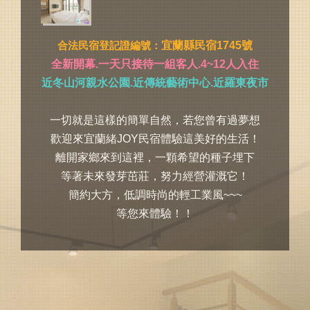
合法民宿登記證編號：
宜蘭縣民宿1745號
全新開幕.一天只接待一組客人.4~12人入住
近冬山河親水公園.近傳統藝術中心.近羅東夜市
一切就是這樣的簡單自然，若您曾有過夢想
歡迎來宜蘭緒JOY民宿體驗這美好的生活！
離開家鄉來到這裡，一顆希望的種子埋下
等著未來發芽茁莊，努力經營灌溉它！
簡約大方，低調時尚的輕工業風~~~
等您來體驗！！