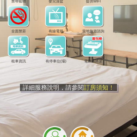
禁帶寵物
嬰兒澡盆
提供WIFI
全面禁菸
有線電視
當地旅遊諮詢
租車資訊
有停車位(場)
電動麻將桌
詳細服務說明，請參閱
訂房須知！