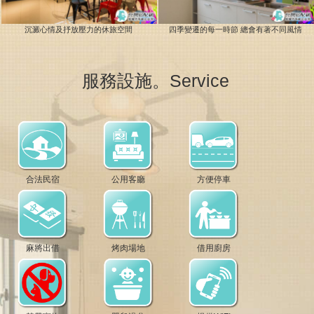
沉澱心情及抒放壓力的休旅空間
四季變遷的每一時節 總會有著不同風情
服務設施。Service
合法民宿
公用客廳
方便停車
麻將出借
烤肉場地
借用廚房