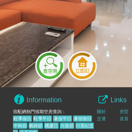
Information
Links
宿配網熱門假期空房查詢：
關於
房型
旺季假日
旺季平日
暑假平日
暑假假日
交通
首頁
中秋節
教師節
國慶日
光復節
行憲紀念