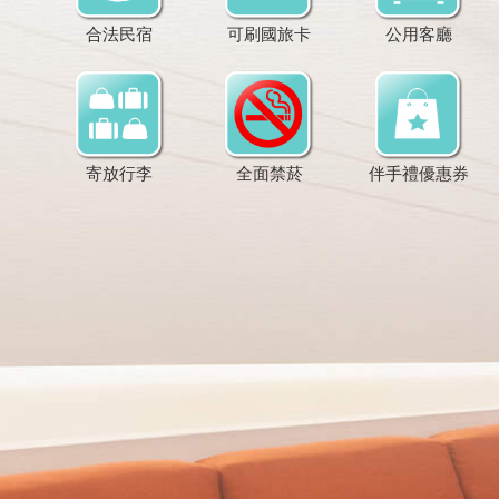
合法民宿
可刷國旅卡
公用客廳
寄放行李
全面禁菸
伴手禮優惠券