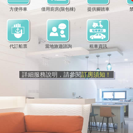
方便停車
借用廚房(限包棟)
提供腳踏車
代訂船票
當地旅遊諮詢
租車資訊
詳細服務說明，請參閱
訂房須知！