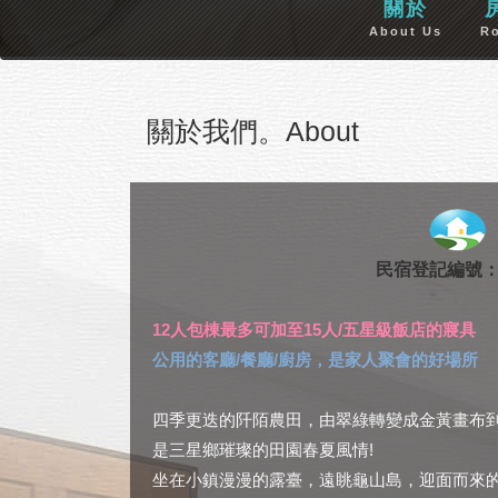
關於
About Us
R
關於我們。About
民宿登記編號：1
12人包棟最多可加至15人/五星級飯店的寢具
公用的客廳/餐廳/廚房，是家人聚會的好場所
四季更迭的阡陌農田，由翠綠轉變成金黃畫布
是三星鄉璀璨的田園春夏風情!
坐在小鎮漫漫的露臺，遠眺龜山島，迎面而來