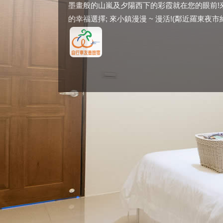
墨畫般的山嵐及夕陽西下的彩霞就在您的眼前!
的幸福選擇; 來小鎮漫漫 ~ 漫活!(鄰近羅東夜市