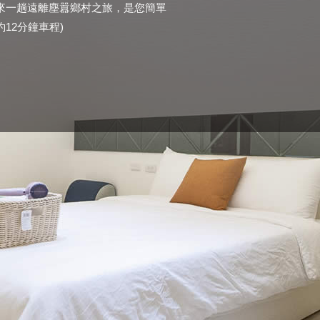
來一趟遠離塵囂鄉村之旅，是您簡單
約12分鐘車程)