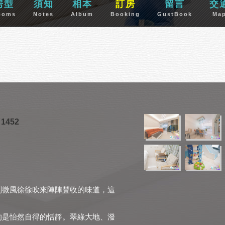
房型
須知
相本
訂房
留言
交
ooms
Notes
Album
Booking
GustBook
Ma
452
到微風徐徐吹來陣陣豐收的味道，這
的是怡然自得的恬靜。翠綠大地、潑