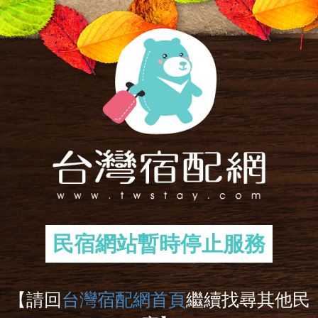
民宿網站暫時停止服務
【請回
台灣宿配網首頁
繼續找尋其他民