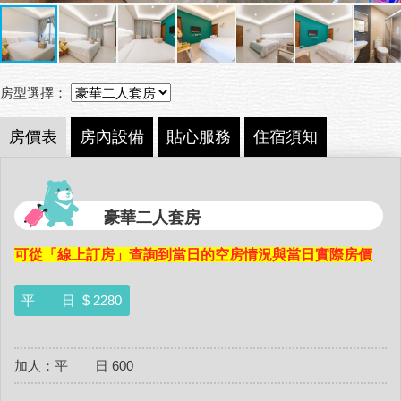
房型選擇：
房價表
房內設備
貼心服務
住宿須知
豪華二人套房
可從「線上訂房」查詢到當日的空房情況與當日實際房價
平 日
$ 2280
加人：平 日 600