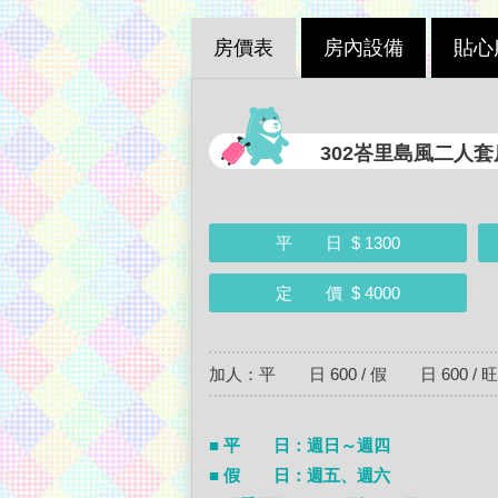
房價表
房內設備
貼心
302峇里島風二人套
平 日
$ 1300
定 價
$ 4000
加人：平 日 600 / 假 日 600 / 旺季
■ 平 日：週日～週四
■ 假 日：週五、週六