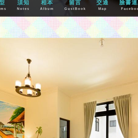
型
須知
相本
留言
交通
臉書連
oms
Notes
Album
GustBook
Map
Facebo