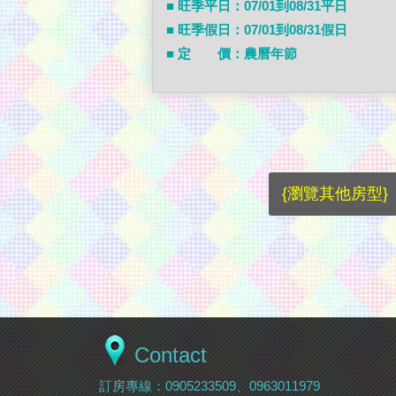
■ 旺季平日：07/01到08/31平日
■ 旺季假日：07/01到08/31假日
■ 定 價：農曆年節
{瀏覽其他房型}
Contact
訂房專線：
0905233509
、
0963011979