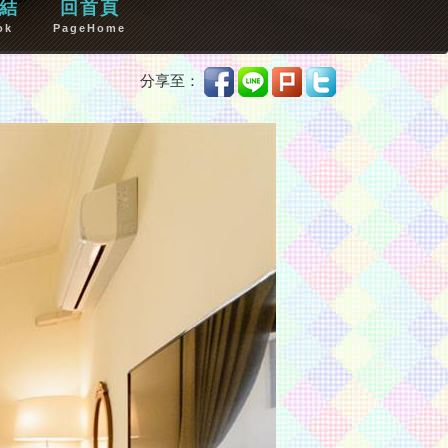
結
回首頁
ok
PageHome
分享至：