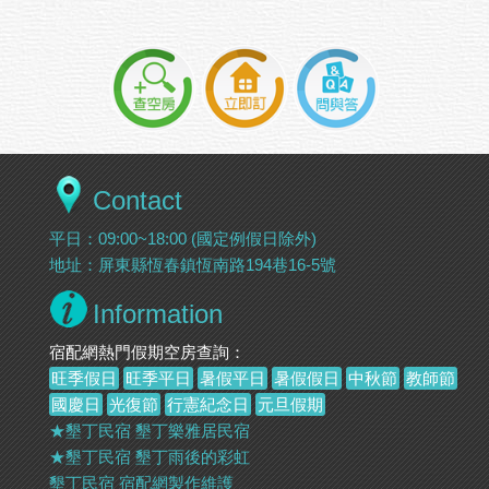
Contact
平日：09:00~18:00 (國定例假日除外)
地址：屏東縣恆春鎮恆南路194巷16-5號
Information
宿配網熱門假期空房查詢：
旺季假日
旺季平日
暑假平日
暑假假日
中秋節
教師節
國慶日
光復節
行憲紀念日
元旦假期
★墾丁民宿 墾丁樂雅居民宿
★墾丁民宿 墾丁雨後的彩虹
墾丁民宿
宿配網製作維護