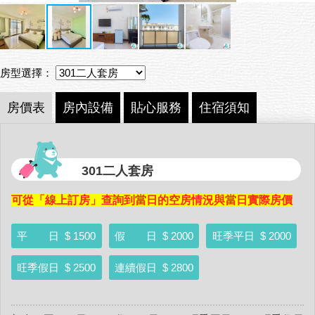
房型選擇：
房價表
房內設備
貼心服務
住宿須知
301二人套房
可從「線上訂房」查詢到當日的空房情況與當日實際房價
平 日
$ 1500
假 日
$ 2000
旺季平日
$ 2000
旺季假日
$ 2500
連續假日
$ 2800