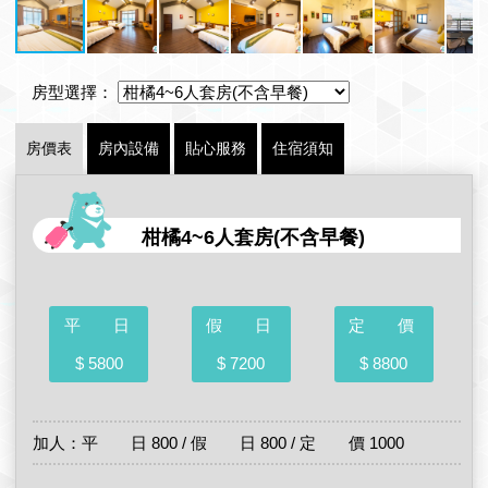
房型選擇：
房價表
房內設備
貼心服務
住宿須知
柑橘4~6人套房(不含早餐)
平 日
假 日
定 價
$ 5800
$ 7200
$ 8800
加人：平 日 800 / 假 日 800 / 定 價 1000