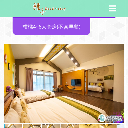
柑橘4~6人套房(不含早餐)