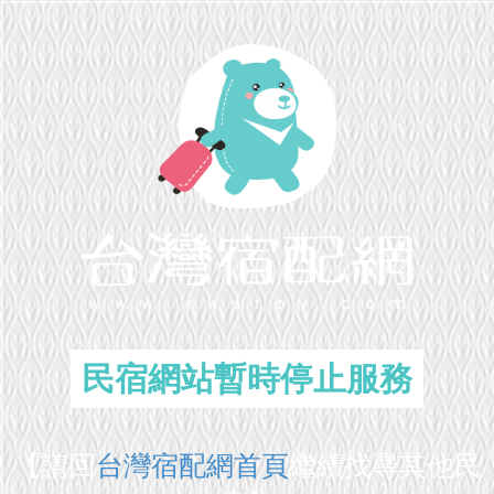
民宿網站暫時停止服務
【請回
台灣宿配網首頁
繼續找尋其他民