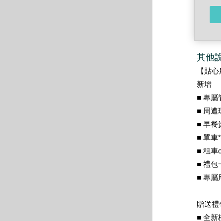
其他
【貼心
新增
■ 專
■ 周
■ 早
■ 單車
■ 租車
■ 禮包
■ 專
贈送禮
■ 全新