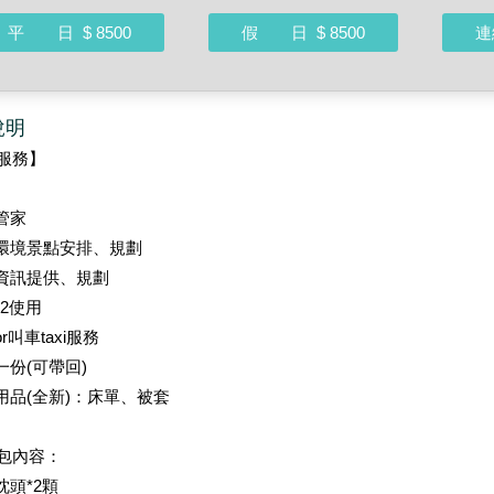
平 日
$ 8500
假 日
$ 8500
連
說明
服務】
屬管家
遭環境景點安排、規劃
餐資訊提供、規劃
*2使用
or叫車taxi服務
一份(可帶回)
屬用品(全新)：床單、被套
包內容：
枕頭*2顆