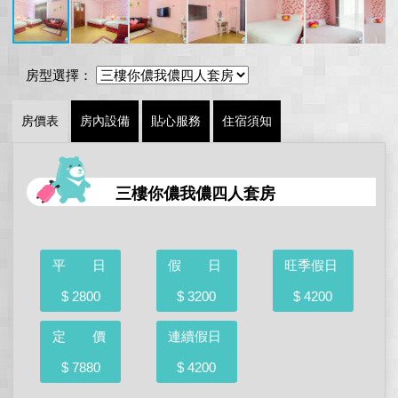
房型選擇：
房價表
房內設備
貼心服務
住宿須知
三樓你儂我儂四人套房
平 日
假 日
旺季假日
$ 2800
$ 3200
$ 4200
定 價
連續假日
$ 7880
$ 4200