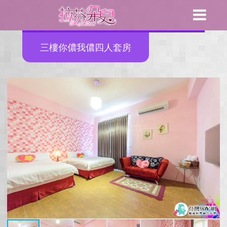
三樓你儂我儂四人套房