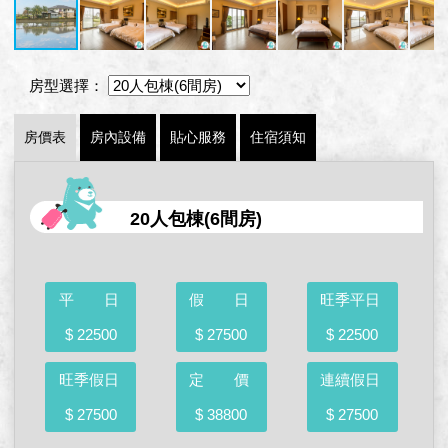
房型選擇：
房價表
房內設備
貼心服務
住宿須知
20人包棟(6間房)
平 日
假 日
旺季平日
$ 22500
$ 27500
$ 22500
旺季假日
定 價
連續假日
$ 27500
$ 38800
$ 27500