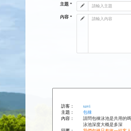
主題 *
內容 *
訪客：
savi
主題：
包棟
內容：
請問包棟泳池是共用的
泳池深度大概是多深
回覆：
我們包棟只有收一組客