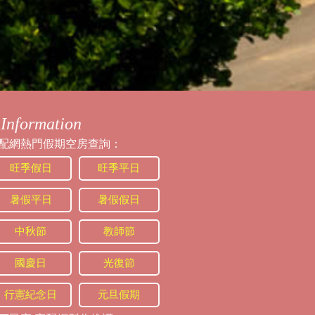
Information
配網熱門假期空房查詢：
旺季假日
旺季平日
暑假平日
暑假假日
中秋節
教師節
國慶日
光復節
行憲紀念日
元旦假期