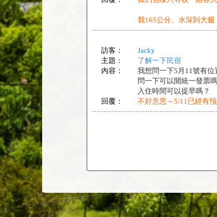
我165公分。水深到大腿
訪客：
Jacky
主題：
了解一下民宿
內容：
我想問一下5月11號有位
問一下可以開統一發票
入住時間可以提早嗎？
回覆：
不好意思～5/11已經有