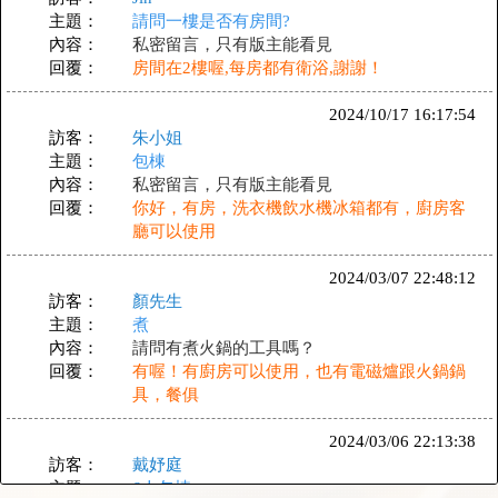
主題：
請問一樓是否有房間?
內容：
私密留言，只有版主能看見
回覆：
房間在2樓喔,每房都有衛浴,謝謝！
2024/10/17 16:17:54
訪客：
朱小姐
主題：
包棟
內容：
私密留言，只有版主能看見
回覆：
你好，有房，洗衣機飲水機冰箱都有，廚房客
廳可以使用
2024/03/07 22:48:12
訪客：
顏先生
主題：
煮
內容：
請問有煮火鍋的工具嗎？
回覆：
有喔！有廚房可以使用，也有電磁爐跟火鍋鍋
具，餐俱
2024/03/06 22:13:38
訪客：
戴妤庭
主題：
6人包棟