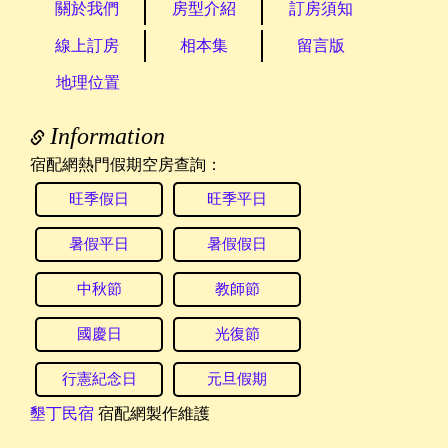
主題：
詢問民宿外觀
關於我們
房型介紹
訂房須知
內容：
請問有民宿的外觀可以參考嗎 謝謝
線上訂房
相本集
留言版
回覆：
請在確認一下mail收信，謝謝您
地理位置
2023/12/21 09:16:17
訪客：
OuOu
Information
主題：
詢問訂房
內容：
私密留言，只有版主能看見
宿配網熱門假期空房查詢：
回覆：
您好，以下是包棟資訊給您參考，可以從線上
訂房上的空房表查詢到當日的房況跟房價哦～
旺季假日
旺季平日
歡迎預訂
■ 包棟說明：提供6~8人包棟選擇，依包棟人數
暑假平日
暑假假日
提供房型，加人/加床費用另計，最多可住10
人。
中秋節
教師節
​■ 6人包棟提供3間雙人套房，不提供加人/加床
服務，如7人以上入住請訂購8人包棟。
國慶日
光復節
​■ 8人包棟提供4間雙人套房，加人/加床費用另
計，最多可住10人。
行憲紀念日
元旦假期
2023/10/15 20:41:22
墾丁民宿
宿配網製作維護
訪客：
黃小姐
主題：
包棟