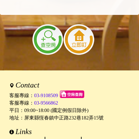
內容：
1.請問有提供麻將嗎？
2.請問有提供KTV嗎？
3.請問行李可以提前寄放嗎？大概幾點可以放
呢？
回覆：
1.有麻將桌。2.有KTV，但是只到晚上十點。3.
若沒有客人可以提早入住，看你們幾點到都可
以寄行李，謝謝！
2024/01/15 21:43:21
訪客：
韓
主題：
詢問床的大小
內容：
你好，查詢一下8人包棟，4間雙人房的床是多
少闊度，因為我們有2個3人家庭，1個2人家
Contact
庭，另單身1人，共9人，想知道床的闊度夠3人
睡嗎？謝謝
客服專線：
03-9108509
回覆：
你好，我們都是加大尺寸床6*6.2
客服專線：
03-9566862
其中有一間有加一個沙發床。
平日：09:00~18:00 (國定例假日除外)
你們再看看這樣OK嗎？
地址：屏東縣恆春鎮中正路232巷182弄15號
2024/01/11 09:14:29
Links
訪客：
曾小姐