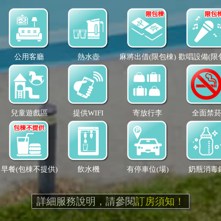
公用客廳
熱水壺
麻將出借(限包棟)
歡唱設備(限
兒童遊戲區
提供WIFI
寄放行李
全面禁
早餐(包棟不提供)
飲水機
有停車位(場)
奶瓶消毒
詳細服務說明，請參閱
訂房須知！