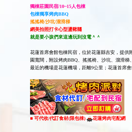
獨棟莊園民宿/10~15人包棟
包棟獨享烤肉BBQ
搖搖椅/沙坑/溜滑梯
網美拍照打卡心型盪鞦韆
就是要小孩們來這邊玩到沒電＾＾
花蓮首席會館包棟民宿，位於花蓮縣吉安，提供附
園寬闊，附設烤肉BBQ、搖搖椅、沙坑、溜滑梯
最近的機場是花蓮機場，距離9公里；花蓮首席
■ 可代收/代訂食材(限包棟)
花蓮
烤肉宅配網​