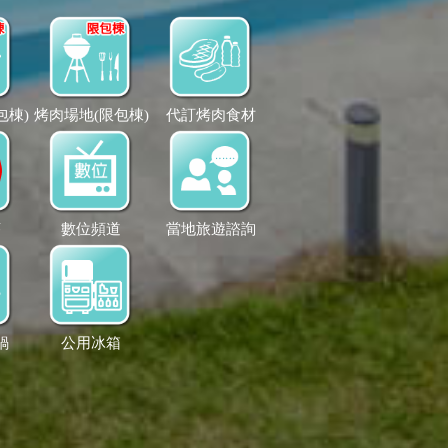
包棟)
烤肉場地(限包棟)
代訂烤肉食材
菸
數位頻道
當地旅遊諮詢
鍋
公用冰箱