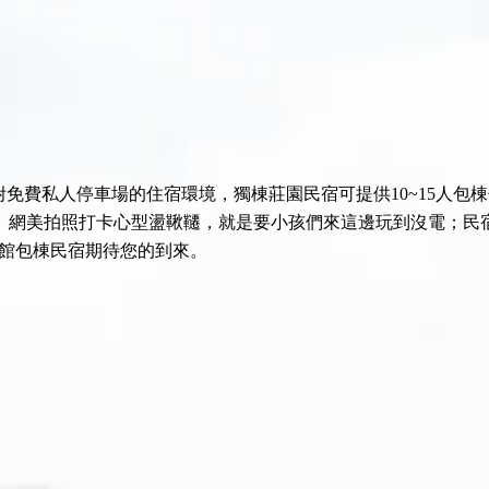
免費私人停車場的住宿環境，獨棟莊園民宿可提供10~15人包
、網美拍照打卡心型盪鞦韆，就是要小孩們來這邊玩到沒電；民宿距
會館包棟民宿期待您的到來。