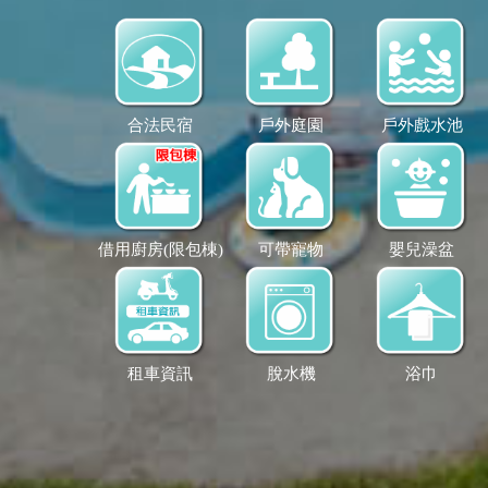
合法民宿
戶外庭園
戶外戲水池
借用廚房(限包棟)
可帶寵物
嬰兒澡盆
租車資訊
脫水機
浴巾