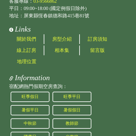
客服專線：
03-9566862
平日：09:00~18:00 (國定例假日除外)
地址：屏東縣恆春鎮德和路415巷81號
Links
關於我們
房型介紹
訂房須知
線上訂房
相本集
留言版
地理位置
Information
宿配網熱門假期空房查詢：
旺季假日
旺季平日
暑假平日
暑假假日
中秋節
教師節