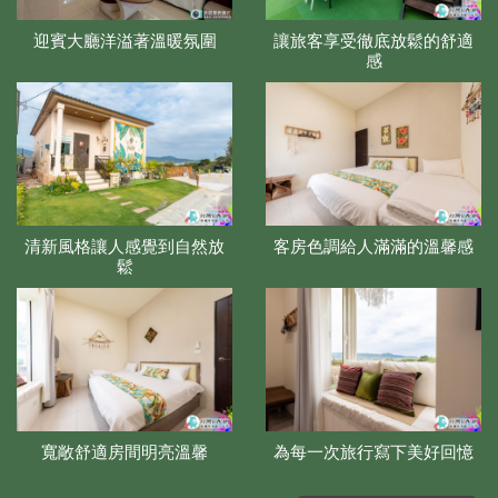
迎賓大廳洋溢著溫暖氛圍
讓旅客享受徹底放鬆的舒適
感
清新風格讓人感覺到自然放
客房色調給人滿滿的溫馨感
鬆
寬敞舒適房間明亮溫馨
為每一次旅行寫下美好回憶