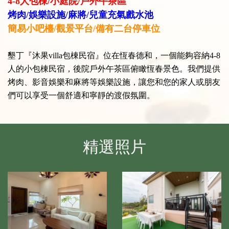
4-8人包棟/小庭院/戶外午茶區
烤肉/娛樂設施/麻將/兒童充氣戲水池
簡易小吧檯/觀景平台/備有二台停車位
墾丁『沐果villa
包棟民宿』位在恆春德和，一個能夠容納4-8
人的小包棟民宿，後院戶外午茶區俯瞰恆春景色。我們提供
烤肉、影音娛樂和麻將等娛樂設施，讓您和您的家人或朋友
們可以享受一個舒適和寧靜的渡假氛圍。
精選照片