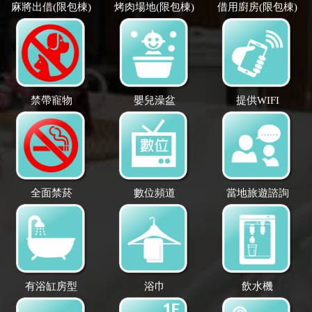
麻將出借(限包棟)
烤肉場地(限包棟)
借用廚房(限包棟)
禁帶寵物
嬰兒澡盆
提供WIFI
全面禁菸
數位頻道
當地旅遊諮詢
有浴缸房型
浴巾
飲水機