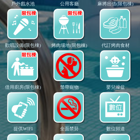
戶外戲水池
公用客廳
麻將出借(限包棟)
歡唱設備(限包棟)
烤肉場地(限包棟)
代訂烤肉食材
借用廚房(限包棟)
禁帶寵物
嬰兒澡盆
提供WIFI
全面禁菸
數位頻道