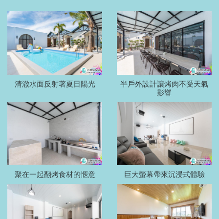
清澈水面反射著夏日陽光
半戶外設計讓烤肉不受天氣
影響
聚在一起翻烤食材的愜意
巨大螢幕帶來沉浸式體驗