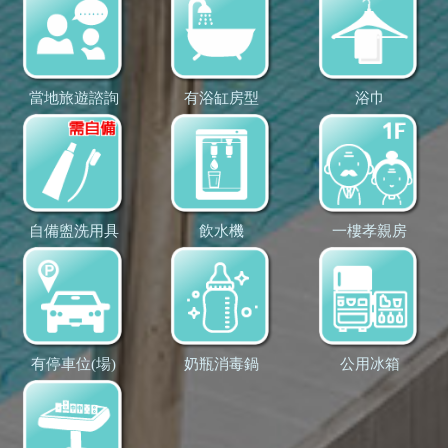
當地旅遊諮詢
有浴缸房型
浴巾
自備盥洗用具
飲水機
一樓孝親房
有停車位(場)
奶瓶消毒鍋
公用冰箱