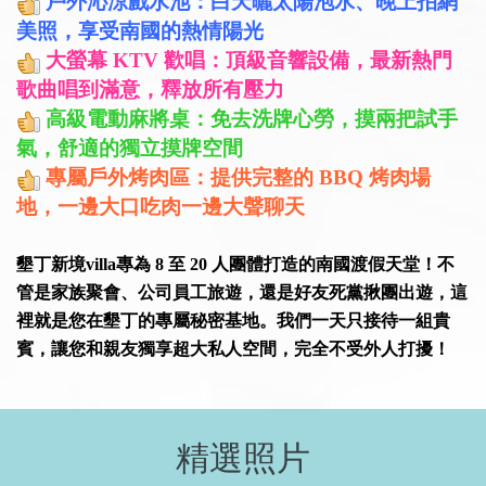
戶外沁涼戲水池：白天曬太陽泡水、晚上拍網
美照，享受南國的熱情陽光
大螢幕 KTV 歡唱：頂級音響設備，最新熱門
歌曲唱到滿意，釋放所有壓力
高級電動麻將桌：免去洗牌心勞，摸兩把試手
氣，舒適的獨立摸牌空間
專屬戶外烤肉區：提供完整的 BBQ 烤肉場
地，一邊大口吃肉一邊大聲聊天
墾丁新境villa專為 8 至 20 人團體打造的南國渡假天堂！不
管是家族聚會、公司員工旅遊，還是好友死黨揪團出遊，這
裡就是您在墾丁的專屬秘密基地。我們一天只接待一組貴
賓，讓您和親友獨享超大私人空間，完全不受外人打擾！
精選照片