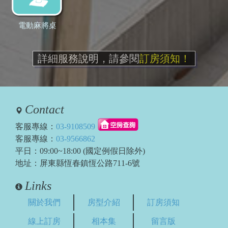
電動麻將桌
詳細服務說明，請參閱
訂房須知！
Contact
客服專線：
03-9108509
客服專線：
03-9566862
平日：09:00~18:00 (國定例假日除外)
地址：屏東縣恆春鎮恆公路711-6號
Links
關於我們
房型介紹
訂房須知
線上訂房
相本集
留言版