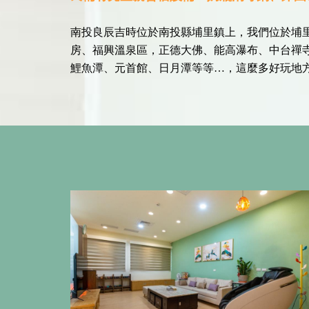
南投良辰吉時位於南投縣埔里鎮上，我們位於埔里
房、福興溫泉區，正德大佛、能高瀑布、中台禪
鯉魚潭、元首館、日月潭等等…，這麼多好玩地