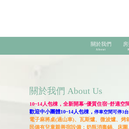
關於我們
房
About
關於我們 About Us
10~14
人包棟，
全新開幕
~優質住宿~舒適空間
歡迎中小團體
10~14
人包棟，
停車空間可停3台
電子麻將桌(過山車)、
瓦斯爐
、微波爐、烤
民備有兒童親善宿設備：奶瓶消毒鍋、床圍