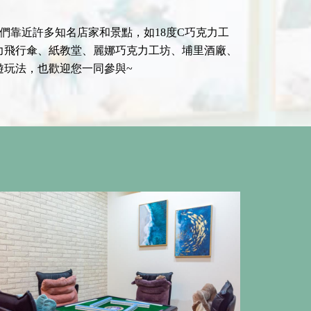
們靠近許多知名店家和景點，如18度C巧克力工
力飛行傘、紙教堂、麗娜巧克力工坊、埔里酒廠、
遊玩法，也歡迎您一同參與~