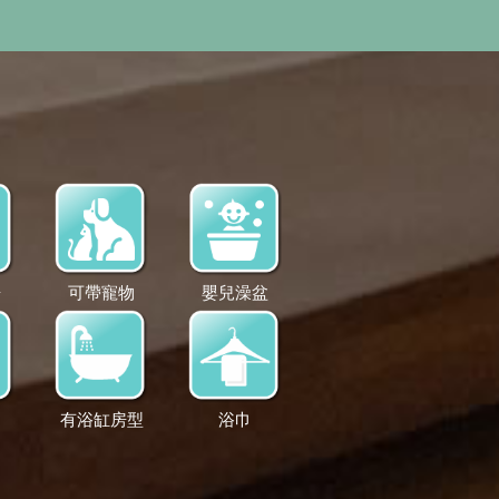
房
可帶寵物
嬰兒澡盆
有浴缸房型
浴巾