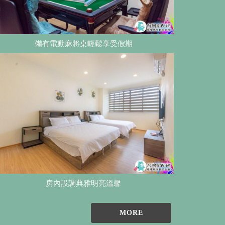
備有電動麻將桌輕鬆享受假期
房內設調典雅明亮溫馨
MORE