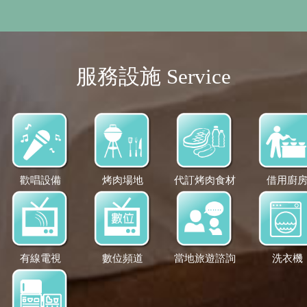
服務設施 Service
歡唱設備
烤肉場地
代訂烤肉食材
借用廚
有線電視
數位頻道
當地旅遊諮詢
洗衣機