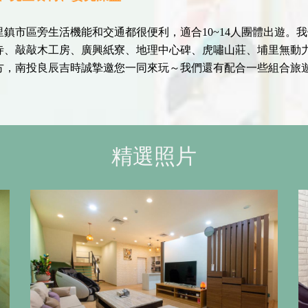
鎮市區旁生活機能和交通都很便利，適合10~14人團體出遊。我
寺、敲敲木工房、廣興紙寮、地理中心碑、虎嘯山莊、埔里無動
方，南投良辰吉時誠摯邀您一同來玩～我們還有配合一些組合旅
精選照片