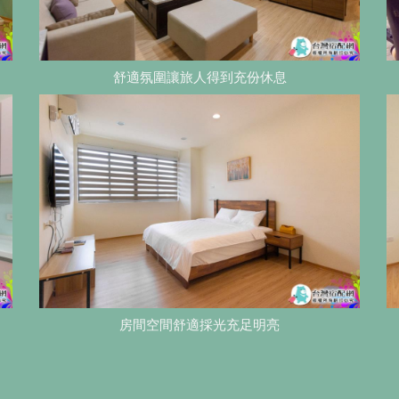
舒適氛圍讓旅人得到充份休息
房間空間舒適採光充足明亮