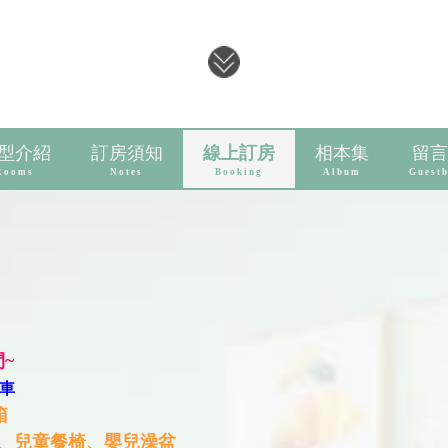
型介紹
訂房須知
線上訂房
相本集
留言
Rooms
Notes
Booking
Album
Guest
~
車
箱
、兒童餐椅、嬰兒澡盆