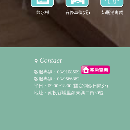
飲水機
有停車位(場)
奶瓶消毒鍋
Contact
客服專線：
03-9108509
客服專線：
03-9566862
平日：09:00~18:00 (國定例假日除外)
地址：南投縣埔里鎮東興二街30號