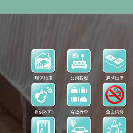
環保旅店
公用客廳
麻將出借
提供WIFI
寄放行李
全面禁菸