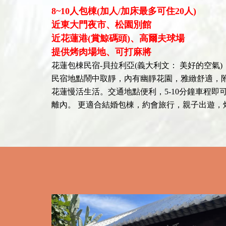
8~10人包棟(加人/加床最多可住20人)
近東大門夜市、松園別館
近花蓮港(賞鯨碼頭)、高爾夫球場
提供烤肉場地、可打麻將
花蓮包棟民宿-貝拉利亞(義大利文： 美好的空
民宿地點鬧中取靜，內有幽靜花園，雅緻舒適，附
花蓮慢活生活。交通地點便利，5-10分鐘車程即
離內。 更適合結婚包棟，約會旅行，親子出遊