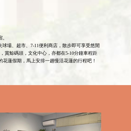
宿。
球場、超市、7-11便利商店，散步即可享受悠閒
，賞鯨碼頭，文化中心，亦都在5-10分鐘車程距
的花蓮假期，馬上安排一趟慢活花蓮的行程吧！