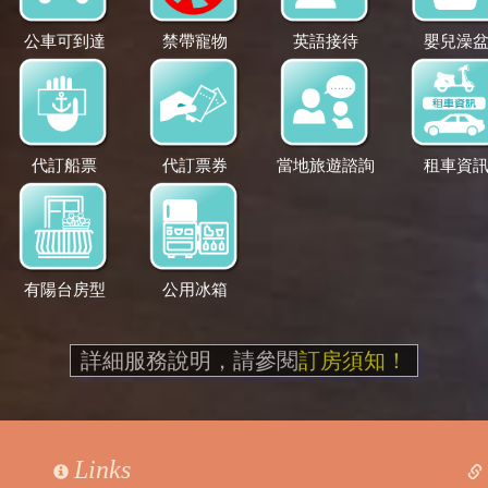
公車可到達
禁帶寵物
英語接待
嬰兒澡
代訂船票
代訂票券
當地旅遊諮詢
租車資
有陽台房型
公用冰箱
詳細服務說明，請參閱
訂房須知！
Links