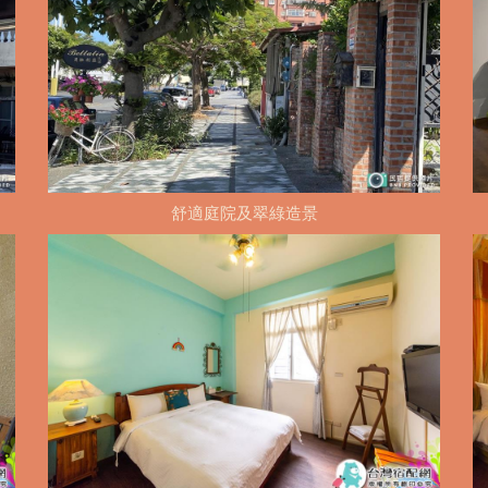
舒適庭院及翠綠造景