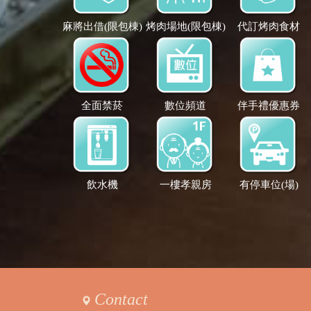
麻將出借(限包棟)
烤肉場地(限包棟)
代訂烤肉食材
全面禁菸
數位頻道
伴手禮優惠券
飲水機
一樓孝親房
有停車位(場)
Contact