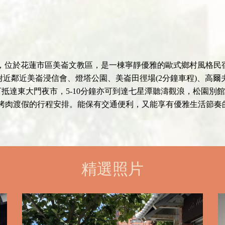
氣)，位於花蓮市區美崙文教區，是一棟寧靜優雅的歐式鄉村風格民
近鄰近美崙浸信會、燈塔公園、美崙田徑場(2分鐘車程)、高爾夫
可抵達東大門夜市，5-10分鐘亦可到達七星潭聽濤觀浪，松園別館
，烤肉渡假的行程安排。能保有交通便利，又能享有優雅生活節奏
精選照片