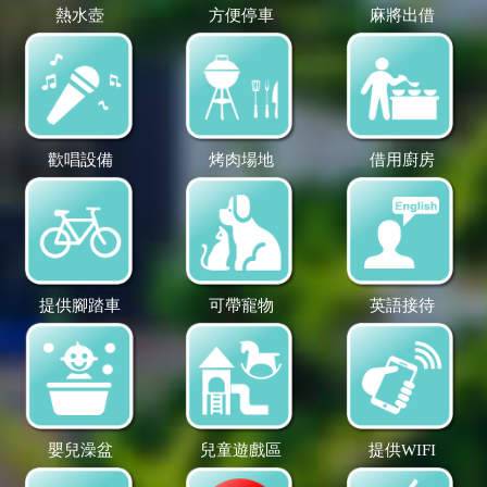
熱水壺
方便停車
麻將出借
歡唱設備
烤肉場地
借用廚房
提供腳踏車
可帶寵物
英語接待
嬰兒澡盆
兒童遊戲區
提供WIFI