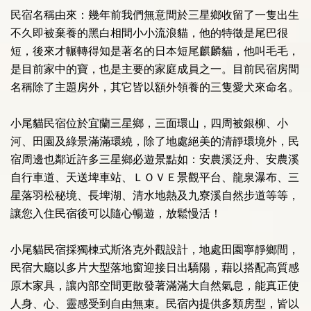
民宿名稱由來：幾年前我們無意間於三星鄉收留了一隻出生
不久即被棄養的黑白相間小小流浪貓，他的特徵是尾巴很
短，後來才輾轉得知是著名的日本短尾麒麟貓，他叫毛毛，
是目前家中的寶，也是主要的家庭成員之一。目前民宿房間
名稱除了主題房外，其它皆以額外領養的三隻愛犬來命名。
小尾貓民宿位於宜蘭三星鄉，三面環山，四周被銀柳、小
河、田園及綠景滿滿環繞，除了地處絕美的清靜環境外，民
宿周邊也鄰近許多三星鄉必遊景點如：安農溪泛舟、安農溪
自行車道、天送埤車站、ＬＯＶＥ景觀平台、龍泉瀑布、三
星落羽松秘境、長埤湖、清水地熱及九寮溪自然步道等等，
讓您入住民宿後可以隨心暢遊，放鬆慢活！
小尾貓民宿採獨棟式斯洛克外觀設計，地處田園寧靜鄉間，
民宿大廳以多片大型落地窗迎接日出驕陽，藉以搭配高質感
原木家具，讓內部空間更散發著滿滿大自然氣息，能真正使
人身、心、靈感受到自由無束。民宿內提供多類房型，皆以