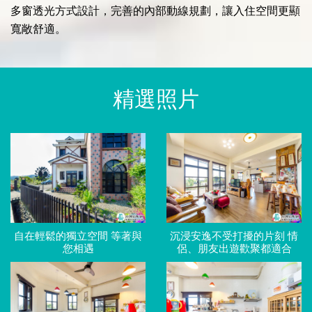
多窗透光方式設計，完善的內部動線規劃，讓入住空間更顯
寬敞舒適。
精選照片
自在輕鬆的獨立空間 等著與
沉浸安逸不受打擾的片刻 情
您相遇
侶、朋友出遊歡聚都適合