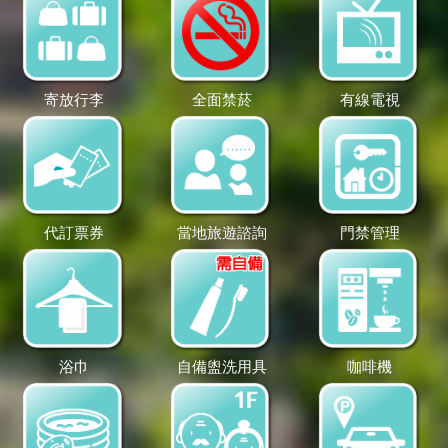
寄放行李
全面禁菸
有線電視
代訂票券
當地旅遊諮詢
門禁管理
浴巾
自備盥洗用具
咖啡機