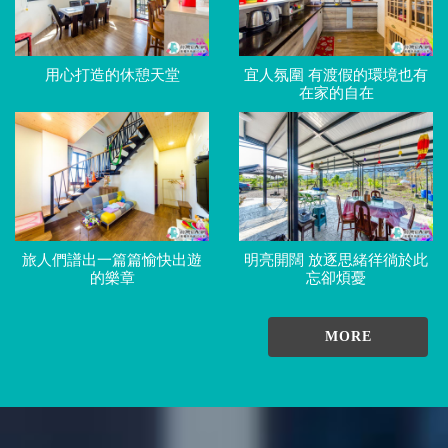
用心打造的休憩天堂
宜人氛圍 有渡假的環境也有
在家的自在
旅人們譜出一篇篇愉快出遊
明亮開闊 放逐思緒徉徜於此
的樂章
忘卻煩憂
MORE