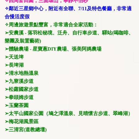
✧四周皆田園，三面環山，寧靜不怕吵
✧鄰近三星鄉中心，附近有全聯、7/11及特色餐廳，非常適
合慢活度假
✧周邊旅遊景點豐富，非常適合全家活動：
➢安農溪 - 落羽松秘境、泛舟、自行車步道、驛站(喝咖啡、
樂團及裝置藝術)
➢體驗農場 - 星寶蔥DIY農場、張美阿媽農場
➢天送埤
➢長埤湖
➢清水地熱溫泉
➢九寮溪步道
➢松蘿國家步道
➢拳頭姆步道
➢玉蘭茶園
➢太平山國家公園（鳩之澤溫泉、見晴懷古步道、翠峰湖）
➢梅花湖風景區
➢三清宮(道教總壇)