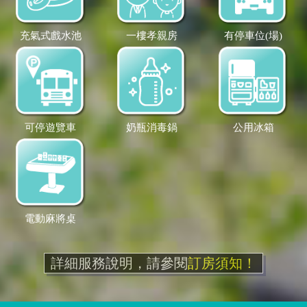
充氣式戲水池
一樓孝親房
有停車位(場)
可停遊覽車
奶瓶消毒鍋
公用冰箱
電動麻將桌
詳細服務說明，請參閱
訂房須知！