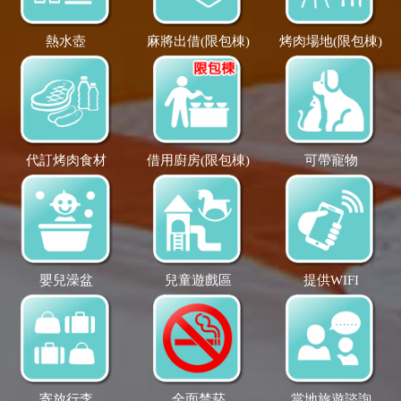
熱水壺
麻將出借(限包棟)
烤肉場地(限包棟)
代訂烤肉食材
借用廚房(限包棟)
可帶寵物
嬰兒澡盆
兒童遊戲區
提供WIFI
寄放行李
全面禁菸
當地旅遊諮詢