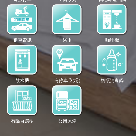
租車資訊
浴巾
咖啡機
飲水機
有停車位(場)
奶瓶消毒鍋
有陽台房型
公用冰箱