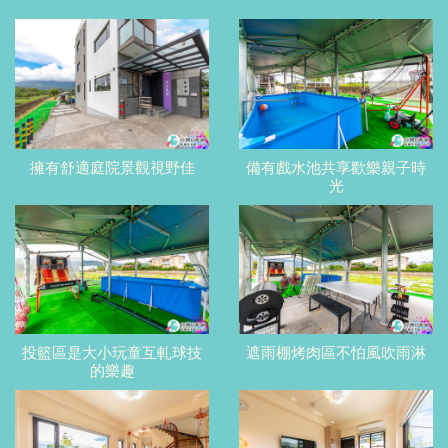
擁有舒適庭院景觀視野佳
備有戲水池共享歡樂親子時
光
投籃區是大小玩童互軋球技
遮雨棚烤肉區不怕風吹雨淋
的樂趣