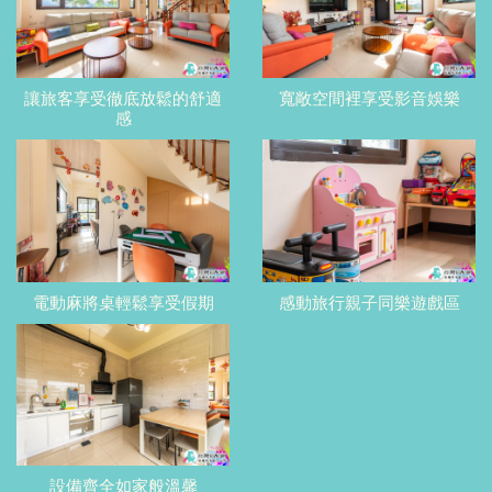
讓旅客享受徹底放鬆的舒適
寬敞空間裡享受影音娛樂
感
電動麻將桌輕鬆享受假期
感動旅行親子同樂遊戲區
設備齊全如家般溫馨