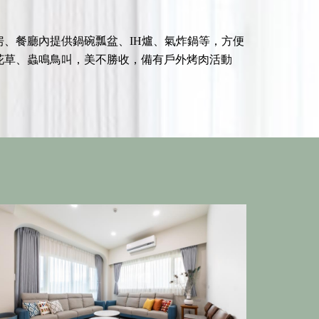
、餐廳內提供鍋碗瓢盆、IH爐、氣炸鍋等，方便
花草、蟲鳴鳥叫，美不勝收，備有戶外烤肉活動