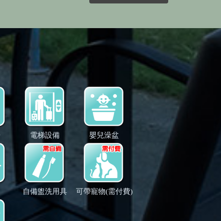
房
電梯設備
嬰兒澡盆
自備盥洗用具
可帶寵物(需付費)