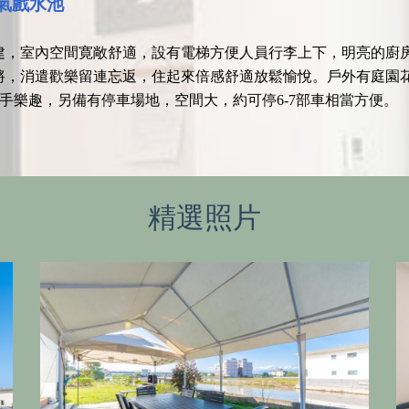
充氣戲水池
建，室內空間寛敞舒適，設有電梯方便人員行李上下，明亮的廚房
將，消遣歡樂留連忘返，住起來倍感舒適放鬆愉悅。戶外有庭園
手樂趣，另備有停車場地，空間大，約可停6-7部車相當方便。
精選照片