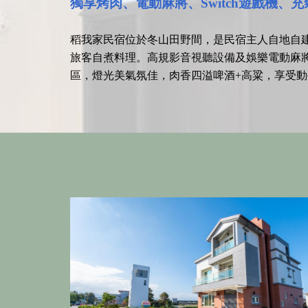
獨享烤肉、電動麻將、Switch遊戲機、
稻我家民宿位於冬山田野間，是民宿主人自地自
旅客自煮料理。高規影音視聽設備及娛樂電動麻
區，燈光美氣氛佳，肉香四溢啤酒+高粱，享受動