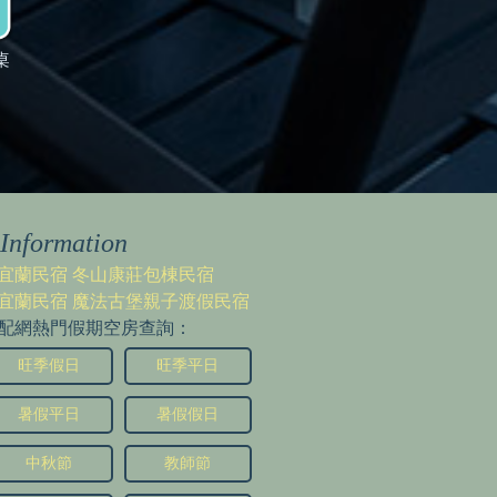
桌
Information
宜蘭民宿 冬山康莊包棟民宿
宜蘭民宿 魔法古堡親子渡假民宿
配網熱門假期空房查詢：
旺季假日
旺季平日
暑假平日
暑假假日
中秋節
教師節