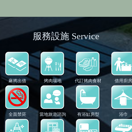
服務設施 Service
麻將出借
烤肉場地
代訂烤肉食材
借用廚
全面禁菸
當地旅遊諮詢
有浴缸房型
浴巾