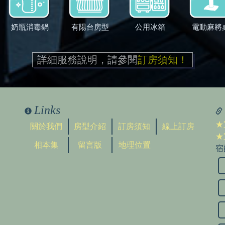
奶瓶消毒鍋
有陽台房型
公用冰箱
電動麻將
詳細服務說明，請參閱
訂房須知！
Links
★
關於我們
房型介紹
訂房須知
線上訂房
★
相本集
留言版
地理位置
宿