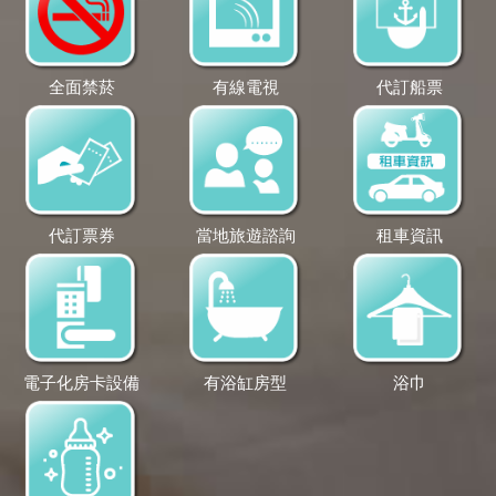
全面禁菸
有線電視
代訂船票
代訂票券
當地旅遊諮詢
租車資訊
電子化房卡設備
有浴缸房型
浴巾