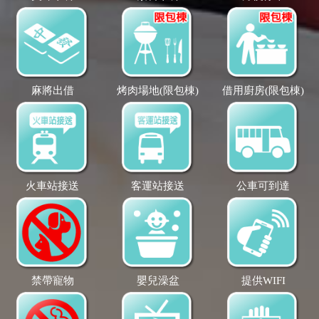
麻將出借
烤肉場地(限包棟)
借用廚房(限包棟)
火車站接送
客運站接送
公車可到達
禁帶寵物
嬰兒澡盆
提供WIFI