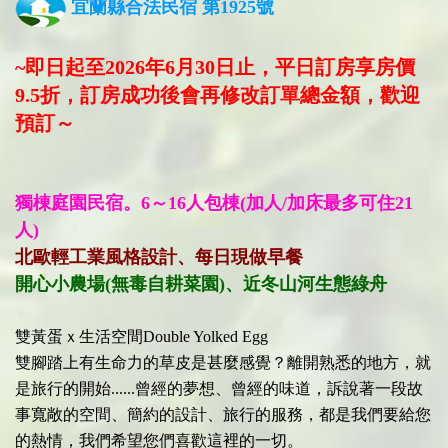
宜蘭縣合法民宿 第1925​號
~即日起至2026年6月30日止，平日訂房享房價
9.5折，訂房成功後會再修改訂單總金額，歡迎
預訂～
獨棟庭園民宿。6～16人包棟(加人/加床最多可住21
人)
北歐輕工業風格設計、每日現做早餐
開心小農場(無毒自耕菜園)、近冬山河生態綠舟
雙黃蛋ｘ生活空間Double Yolked Egg
雙腳踏上有生命力的草皮是甚麼感覺？離開熟悉的地方，就
是旅行的開始......曾經的夢想、曾經的味道，訴說著一段故
事寬敞的空間、簡約的設計、旅行的服務，都是我們要給您
的熱情，我們希望您們喜歡這裡的一切。