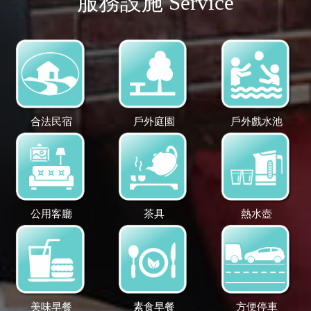
服務設施 Service
合法民宿
戶外庭園
戶外戲水池
公用客廳
茶具
熱水壺
美味早餐
素食早餐
方便停車