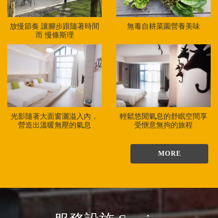
無毒自耕菜園營養美味
放慢節奏 讓腳步跟隨著時間
而 慢條斯理
光影隨著大面窗灑溢入內，
輕鬆悠閒氣息的舒眠空間享
營造出溫暖無壓的氣息
受愜意無拘的旅程
MORE