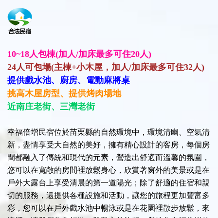
10~18人包棟
(
加人
/
加床最多可住
20人)
24人可包場(主棟+小木屋，加人/加床最多可住32人)
提供戲水池、廚房、電動麻將桌
挑高木屋房型、提供烤肉場地
近南庄老街、三灣老街
幸福倍增民宿位於苗栗縣的自然環境中，環境清幽、空氣清
新，盡情享受大自然的美好，擁有精心設計的客房，每個房
間都融入了傳統和現代的元素，營造出舒適而溫馨的氛圍，
您可以在寬敞的房間裡放鬆身心，欣賞著窗外的美景或是在
戶外大露台上享受清晨的第一道陽光；除了舒適的住宿和親
切的服務，還提供各種設施和活動，讓您的旅程更加豐富多
彩，您可以在戶外戲水池中暢泳或是在花園裡散步放鬆，來