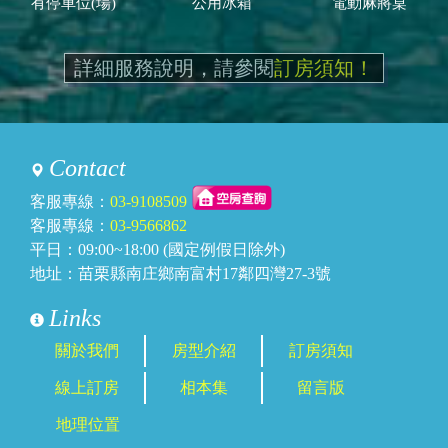
有停車位(場)
公用冰箱
電動麻將桌
詳細服務說明，請參閱
訂房須知！
Contact
客服專線：
03-9108509
客服專線：
03-9566862
平日：09:00~18:00 (國定例假日除外)
地址：苗栗縣南庄鄉南富村17鄰四灣27-3號
Links
關於我們
房型介紹
訂房須知
線上訂房
相本集
留言版
地理位置