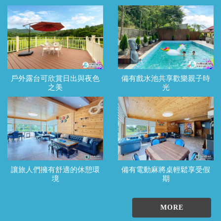
戶外露台可欣賞日出與夜色
備有戲水池共享歡樂親子時
之美
光
讓旅人們擁有舒適的休憩環
備有電動麻將桌輕鬆享受假
境
期
MORE