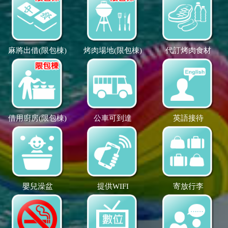
麻將出借(限包棟)
烤肉場地(限包棟)
代訂烤肉食材
借用廚房(限包棟)
公車可到達
英語接待
嬰兒澡盆
提供WIFI
寄放行李