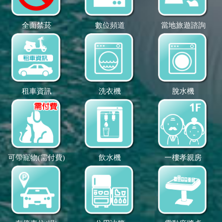
全面禁菸
數位頻道
當地旅遊諮詢
租車資訊
洗衣機
脫水機
可帶寵物(需付費)
飲水機
一樓孝親房