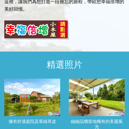
這裡，讓我們為您打造一段難忘的旅程，帶給您幸福倍增的
美好回憶。
精選照片
擁有舒適庭院及翠綠草皮
細細品嚐當地獨有的美麗風
光