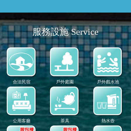
服務設施 Service
合法民宿
戶外庭園
戶外戲水池
公用客廳
茶具
熱水壺