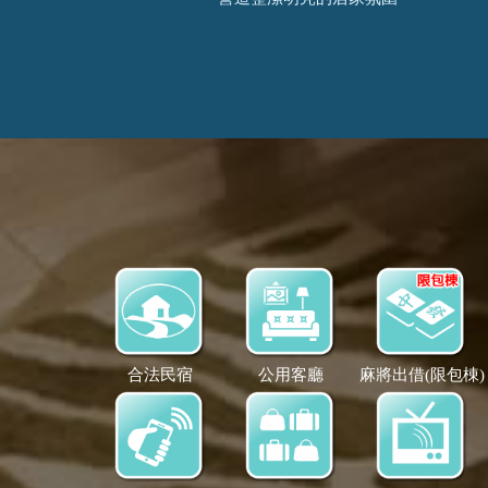
合法民宿
公用客廳
麻將出借(限包棟)