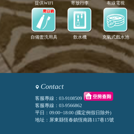
提供WIFI
寄放行李
有線電視
自備盥洗用具
飲水機
充氣式戲水池
Contact
客服專線：
03-9108509
客服專線：
03-9566862
平日：09:00~18:00 (國定例假日除外)
地址：屏東縣恆春鎮恆南路117巷15號