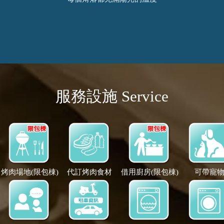
服務設施 Service
烤肉場地(限包棟)
代訂烤肉食材
借用廚房(限包棟)
可帶寵