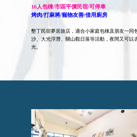
16人包棟/市區平價民宿/可停車
烤肉/打麻將/寵物友善/借用廚房
墾丁民宿夢居旅店，適合小家庭包棟及朋友一同
沙、大光浮潛、關山觀日落等活動，夜間又可以
光。