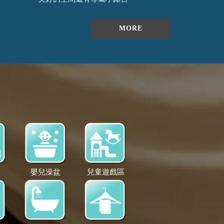
MORE
物
嬰兒澡盆
兒童遊戲區