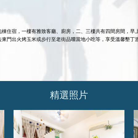
包棟住宿，一樓有雅致客廳、廚房，二、三樓共有四間房間，早
去東門出火烤玉米或步行至老街品嚐當地小吃等，享受溫馨墾丁
精選照片