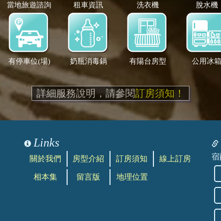
當地旅遊諮詢
租車資訊
洗衣機
脫水機
有停車位(場)
奶瓶消毒鍋
有陽台房型
公用冰
詳細服務說明，請參閱
訂房須知！
Links
宿
關於我們
房型介紹
訂房須知
線上訂房
相本集
留言版
地理位置