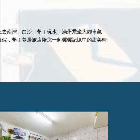
上去南灣、白沙、墾丁玩水、滿州乘坐大腳車飆
渡假，墾丁夢居旅店陪您一起曬曬記憶中的甜美時