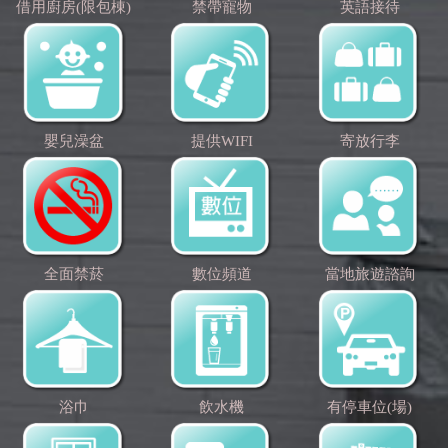
借用廚房(限包棟)
禁帶寵物
英語接待
嬰兒澡盆
提供WIFI
寄放行李
全面禁菸
數位頻道
當地旅遊諮詢
浴巾
飲水機
有停車位(場)