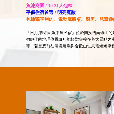
魚池商圈 / 10-31人包棟
平價住宿首選 / 明亮寬敞
包棟獨享烤肉、電動麻將桌、廚房、兒童遊
「日月潭民宿‧魚中屋民宿」位於南投四面環山
宿絕佳的地理位置讓您能輕鬆穿梭在各大景點之
等，若是想前往清境農場與合歡山也只需短短車