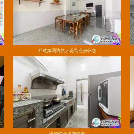
舒適氛圍讓旅人得到充份休息
設備齊全溫馨如家