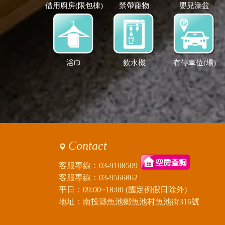
借用廚房(限包棟)
禁帶寵物
嬰兒澡盆
浴巾
飲水機
有停車位(場)
Contact
客服專線：
03-9108509
客服專線：
03-9566862
平日：09:00~18:00 (國定例假日除外)
地址：南投縣魚池鄉魚池村魚池街316號