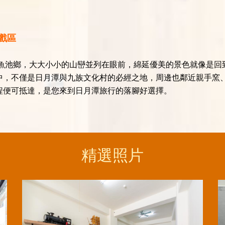
戲區
的魚池鄉，大大小小的山巒並列在眼前，綿延優美的景色就像是回
中，不僅是日月潭與九族文化村的必經之地，周邊也鄰近親手窯
程便可抵達，是您來到日月潭旅行的落腳好選擇。
精選照片