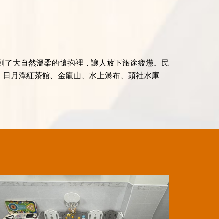
到了大自然溫柔的懷抱裡，讓人放下旅途疲憊。民
、日月潭紅茶館、金龍山、水上瀑布、頭社水庫