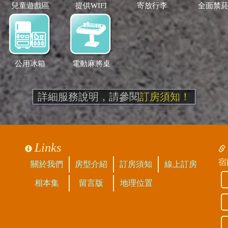
兒童遊戲區
提供WIFI
寄放行李
全面禁
公用冰箱
電動麻將桌
詳細服務說明，請參閱
訂房須知！
Links
宿
關於我們
房型介紹
訂房須知
線上訂房
相本集
留言版
地理位置