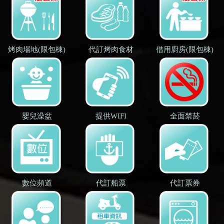
烤肉場地(限包棟)
代訂烤肉食材
借用廚房(限包棟)
嬰兒澡盆
提供WIFI
全面禁菸
數位頻道
代訂船票
代訂票券