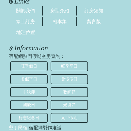
Links
關於我們
房型介紹
訂房須知
線上訂房
相本集
留言版
地理位置
Information
宿配網熱門假期空房查詢：
旺季假日
旺季平日
暑假平日
暑假假日
中秋節
教師節
國慶日
光復節
行憲紀念日
元旦假期
墾丁民宿
宿配網製作維護