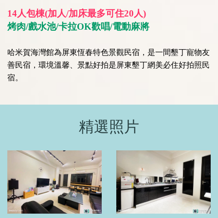
14人包棟(加人/加床最多可住20人)
烤肉/戲水池/卡拉OK歡唱/電動麻將
哈米賀海灣館為屏東恆春特色景觀民宿，是一間墾丁寵物友
善民宿，環境溫馨、景點好拍是屏東墾丁網美必住好拍照民
宿。
精選照片