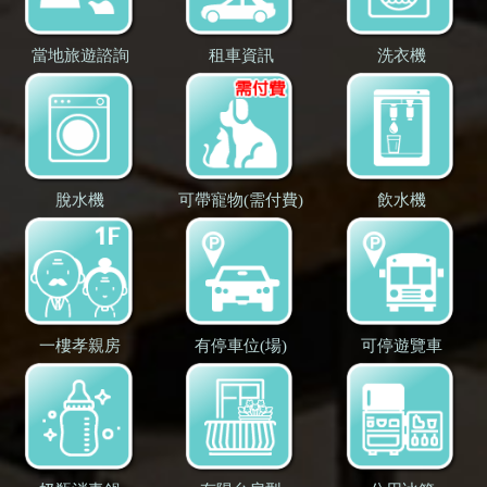
當地旅遊諮詢
租車資訊
洗衣機
脫水機
可帶寵物(需付費)
飲水機
一樓孝親房
有停車位(場)
可停遊覽車