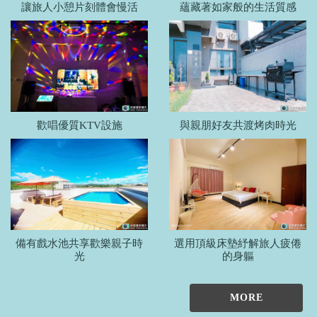
讓旅人小憩片刻體會慢活
蘊藏著如家般的生活質感
歡唱優質KTV設施
與親朋好友共渡烤肉時光
備有戲水池共享歡樂親子時
選用頂級床墊紓解旅人疲倦
光
的身軀
MORE