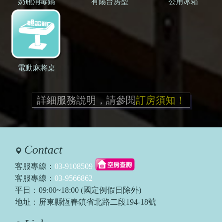
奶瓶消毒鍋
有陽台房型
公用冰箱
電動麻將桌
詳細服務說明，請參閱
訂房須知！
Contact
客服專線：
03-9108509
客服專線：
03-9566862
平日：09:00~18:00 (國定例假日除外)
地址：屏東縣恆春鎮省北路二段194-18號