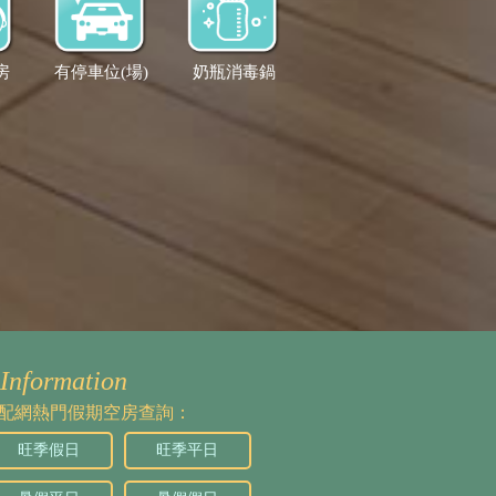
房
有停車位(場)
奶瓶消毒鍋
Information
配網熱門假期空房查詢：
旺季假日
旺季平日