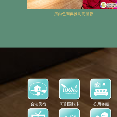
房內色調典雅明亮溫馨
合法民宿
可刷國旅卡
公用客廳