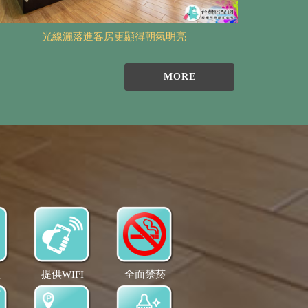
光線灑落進客房更顯得朝氣明亮
MORE
盆
提供WIFI
全面禁菸