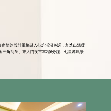
，客房簡約設計風格融入些許活潑色調，創造出溫暖
金三角商圈、東大門夜市車程6分鐘、七星潭風景