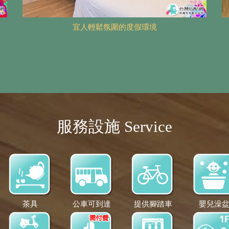
宜人輕鬆氛圍的度假環境
服務設施 Service
茶具
公車可到達
提供腳踏車
嬰兒澡