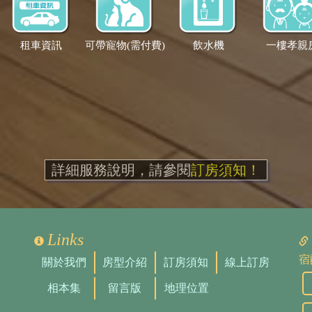
租車資訊
可帶寵物(需付費)
飲水機
一樓孝親
詳細服務說明，請參閱
訂房須知！
Links
宿
關於我們
房型介紹
訂房須知
線上訂房
相本集
留言版
地理位置