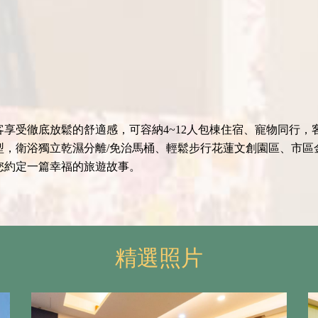
享受徹底放鬆的舒適感，可容納4~12人包棟住宿、寵物同行
，衛浴獨立乾濕分離/免治馬桶、輕鬆步行花蓮文創園區、市區
您約定一篇幸福的旅遊故事。
精選照片