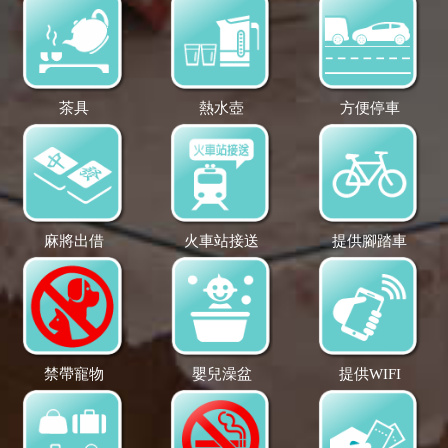
茶具
熱水壺
方便停車
麻將出借
火車站接送
提供腳踏車
禁帶寵物
嬰兒澡盆
提供WIFI