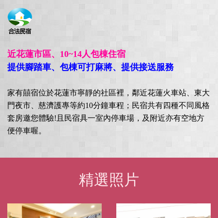
近花蓮市區、10~14人包棟住宿
提供腳踏車、包棟可打麻將、提供接送服務
家有囍宿位於花蓮市寧靜的社區裡，鄰近花蓮火車站、東大
門夜市、慈濟護專等約10分鐘車程；民宿共有四種不同風格
套房邀您體驗!且民宿具一室內停車場，及附近亦有空地方
便停車喔。
精選照片