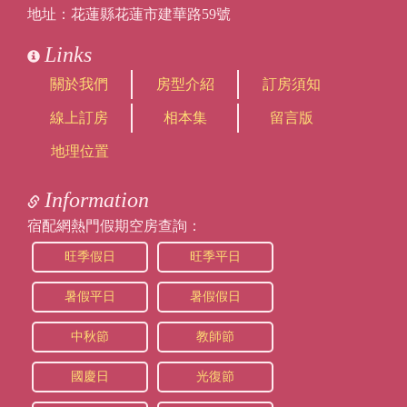
地址：花蓮縣花蓮市建華路59號
Links
關於我們
房型介紹
訂房須知
線上訂房
相本集
留言版
地理位置
Information
宿配網熱門假期空房查詢：
旺季假日
旺季平日
暑假平日
暑假假日
中秋節
教師節
國慶日
光復節