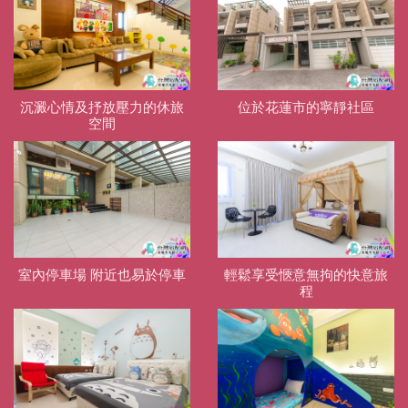
沉澱心情及抒放壓力的休旅
位於花蓮市的寧靜社區
空間
室內停車場 附近也易於停車
輕鬆享受愜意無拘的快意旅
程