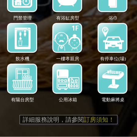
門禁管理
有浴缸房型
浴巾
飲水機
一樓孝親房
有停車位(場)
有陽台房型
公用冰箱
電動麻將桌
詳細服務說明，請參閱
訂房須知！