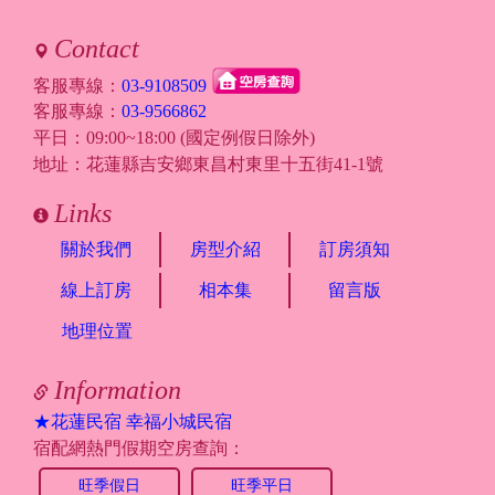
Contact
客服專線：
03-9108509
客服專線：
03-9566862
平日：09:00~18:00 (國定例假日除外)
地址：花蓮縣吉安鄉東昌村東里十五街41-1號
Links
關於我們
房型介紹
訂房須知
線上訂房
相本集
留言版
地理位置
Information
★花蓮民宿 幸福小城民宿
宿配網熱門假期空房查詢：
旺季假日
旺季平日