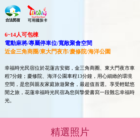
6~14人可包棟
電動麻將/專屬停車位/寬敞聚會空間
近金三角商圈/東大門夜市/慶修院/海洋公園
幸福時光民宿位於花蓮吉安鄉，金三角商圈、東大門夜市車
程7分鐘；慶修院、海洋公園車程13分鐘，用心細緻的環境
空間，
是您與親友家庭旅遊聚會，最超值首選。享受輕鬆悠
閒之旅，花蓮幸福時光民宿為您與摯愛書寫一段難忘幸福時
光。
精選照片