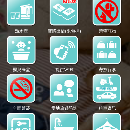
熱水壺
麻將出借(限包棟)
禁帶寵物
嬰兒澡盆
提供WIFI
寄放行李
全面禁菸
當地旅遊諮詢
租車資訊