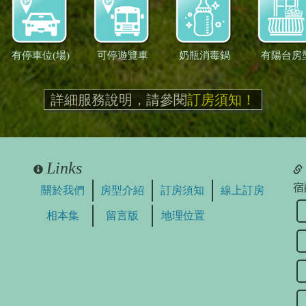
有停車位(場)
可停遊覽車
奶瓶消毒鍋
有陽台房
詳細服務說明，請參閱
訂房須知！
Links
宿
關於我們
房型介紹
訂房須知
線上訂房
相本集
留言版
地理位置