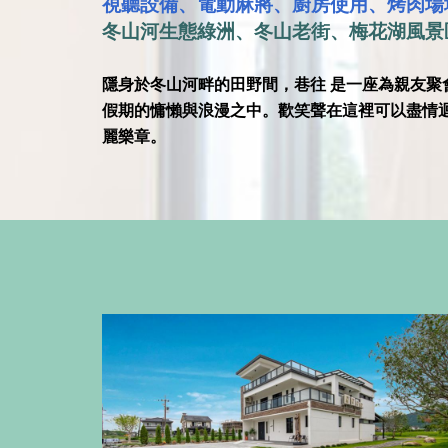
視聽設備、電動麻將、廚房使用、烤肉場
冬山河生態綠洲、冬山老街、梅花湖風景
隱身於冬山河畔的田野間，巷往 是一座為親友
假期的慵懶與浪漫之中。歡笑聲在這裡可以盡情
麗樂章。