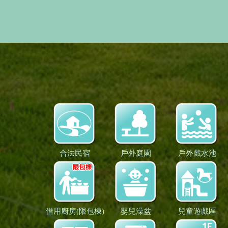
合法民宿
戶外庭園
戶外戲水池
借用廚房(限包棟)
嬰兒澡盆
兒童遊戲區