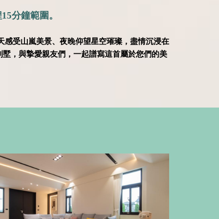
15分鐘範圍。
天感受山嵐美景、夜晚仰望星空璀璨，盡情沉浸在
別墅，與摯愛親友們，一起譜寫這首屬於您們的美