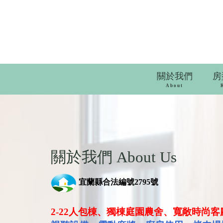
關於我們
房
About
關於我們 About Us
宜蘭縣合法編號2795號
2-22
人包棟、獨棟庭園農舍、寬敞時尚客