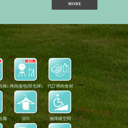
MORE
包棟)
烤肉場地(限包棟)
代訂烤肉食材
設備
浴巾
無障礙空間