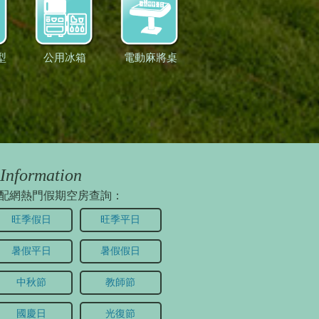
型
公用冰箱
電動麻將桌
Information
配網熱門假期空房查詢：
旺季假日
旺季平日
暑假平日
暑假假日
中秋節
教師節
國慶日
光復節