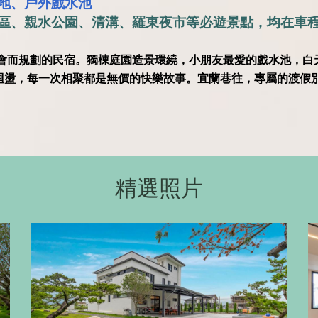
地、戶外戲水池
區、親水公園、清溝、羅東夜市等必遊景點，均在車程
聚會而規劃的民宿。獨棟庭園造景環繞，小朋友最愛的戲水池，白
迴盪，每一次相聚都是無價的快樂故事。宜蘭巷往，專屬的渡假
精選照片