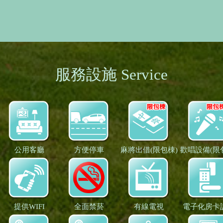
服務設施 Service
公用客廳
方便停車
麻將出借(限包棟)
歡唱設備(限
提供WIFI
全面禁菸
有線電視
電子化房卡