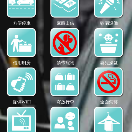
方便停車
麻將出借
歡唱設備
借用廚房
禁帶寵物
嬰兒澡盆
提供WIFI
寄放行李
全面禁菸