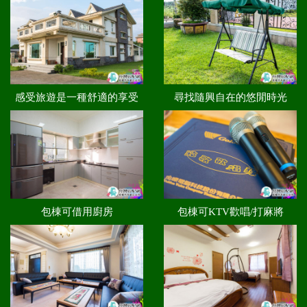
感受旅遊是一種舒適的享受
尋找隨興自在的悠閒時光
包棟可借用廚房
包棟可KTV歡唱/打麻將