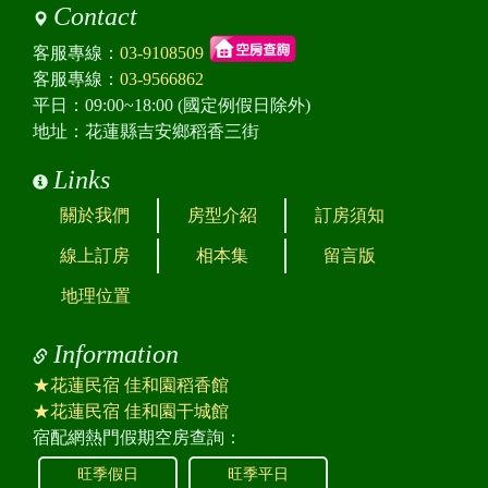
Contact
客服專線：
03-9108509
客服專線：
03-9566862
平日：09:00~18:00 (國定例假日除外)
地址：花蓮縣吉安鄉稻香三街
Links
關於我們
房型介紹
訂房須知
線上訂房
相本集
留言版
地理位置
Information
★花蓮民宿 佳和園稻香館
★花蓮民宿 佳和園干城館
宿配網熱門假期空房查詢：
旺季假日
旺季平日