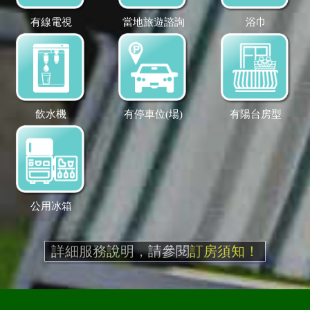
有線電視
當地旅遊諮詢
浴巾
飲水機
有停車位(場)
有陽台房型
公用冰箱
詳細服務說明，請參閱
訂房須知！