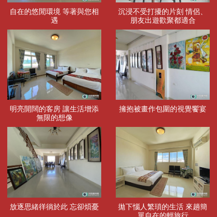
自在的悠閒環境 等著與您相
沉浸不受打擾的片刻 情侶、
遇
朋友出遊歡聚都適合
明亮開闊的客房 讓生活增添
擁抱被畫作包圍的視覺饗宴
無限的想像
放逐思緒徉徜於此 忘卻煩憂
拋下惱人繁瑣的生活 來趟簡
單自在的輕旅行