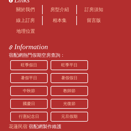
Links
關於我們
房型介紹
訂房須知
線上訂房
相本集
留言版
地理位置
Information
宿配網熱門假期空房查詢：
旺季假日
旺季平日
暑假平日
暑假假日
中秋節
教師節
國慶日
光復節
行憲紀念日
元旦假期
花蓮民宿
宿配網製作維護