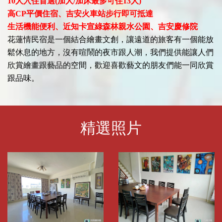
10人入住首選(加人/加床最多可住13人)
高CP平價住宿、吉安火車站步行即可抵達
生活機能便利、近知卡宣綠森林親水公園、吉安慶修院
花蓮情民宿是一個結合繪畫文創，讓遠道的旅客有一個能放
鬆休息的地方，沒有喧鬧的夜市跟人潮，我們提供能讓人們
欣賞繪畫跟藝品的空間，歡迎喜歡藝文的朋友們能一同欣賞
跟品味。
精選照片