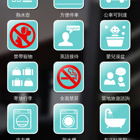
熱水壺
方便停車
公車可到達
禁帶寵物
英語接待
嬰兒澡盆
寄放行李
全面禁菸
當地旅遊諮詢
洗衣機
脫水機
有浴缸房型