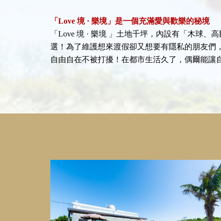
「Love 境 · 樂境」是一個充滿愛與歡樂的秘境
「Love 境 · 樂境 」土地千坪，內設有「
選！為了維護想來渡假卻又想要有隱私的朋友們
自由自在不被打擾！在都市生活久了，偶爾能讓