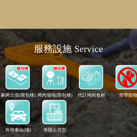
服務設施 Service
麻將出借(限包棟)
烤肉場地(限包棟)
代訂烤肉食材
禁帶寵
有停車位(場)
有陽台房型