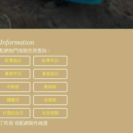
Information
配網熱門假期空房查詢：
旺季假日
旺季平日
暑假平日
暑假假日
中秋節
教師節
國慶日
光復節
行憲紀念日
元旦假期
丁民宿
宿配網製作維護