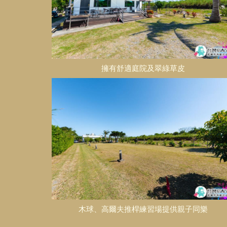
擁有舒適庭院及翠綠草皮
木球、高爾夫推桿練習場提供親子同樂