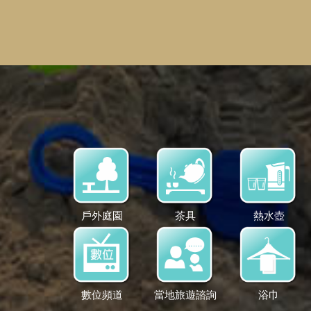
戶外庭園
茶具
熱水壺
數位頻道
當地旅遊諮詢
浴巾