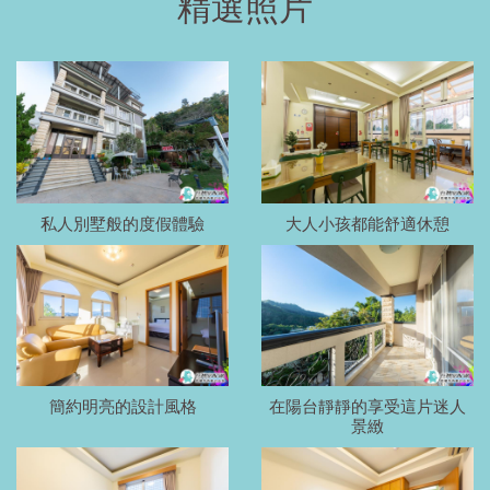
精選照片
私人別墅般的度假體驗
大人小孩都能舒適休憩
簡約明亮的設計風格
在陽台靜靜的享受這片迷人
景緻