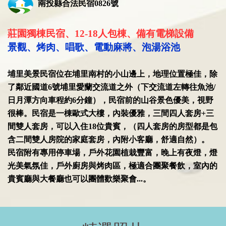
南投縣合法民宿0826號
莊園獨棟民宿、12-18人包棟、備有電梯設備
景觀、烤肉、唱歌、電動麻將、泡湯浴池
埔里美景民宿位在埔里南村的小山邊上，地理位置極佳，除
了鄰近國道6號埔里愛蘭交流道之外（下交流道左轉往魚池/
日月潭方向車程約6分鐘），民宿前的山谷景色優美，視野
很棒。民宿是一棟歐式大樓，內裝優雅，三間四人套房+三
間雙人套房，可以入住18位貴賓，（四人套房的房型都是包
含二間雙人房院的家庭套房，內附小客廳，舒適自然）。
民宿附有專用停車場，戶外花園植栽豐富，晚上有夜燈，燈
光美氣氛佳，戶外廚房與烤肉區，極適合團聚餐飲，室內的
貴賓廳與大餐廳也可以團體歡樂聚會...。