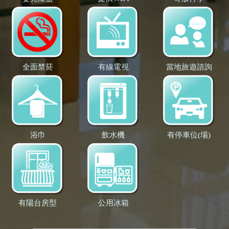
全面禁菸
有線電視
當地旅遊諮詢
浴巾
飲水機
有停車位(場)
有陽台房型
公用冰箱