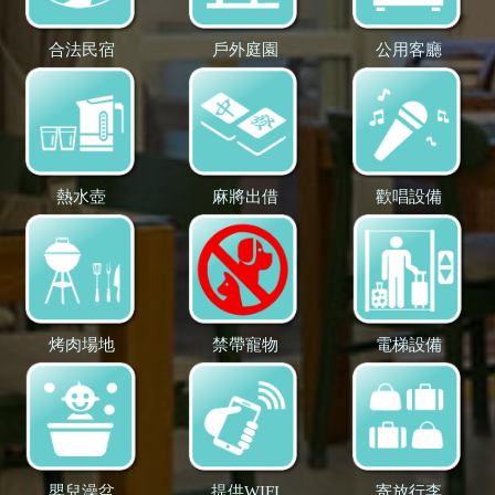
合法民宿
戶外庭園
公用客廳
熱水壺
麻將出借
歡唱設備
烤肉場地
禁帶寵物
電梯設備
嬰兒澡盆
提供WIFI
寄放行李