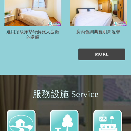
選用頂級床墊紓解旅人疲倦
房內色調典雅明亮溫馨
的身軀
MORE
服務設施 Service