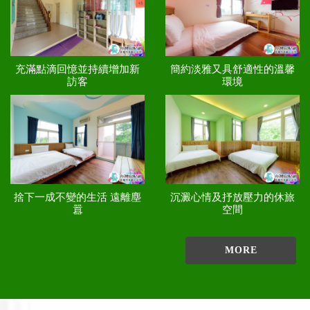
充滿點滴回憶並持續增加新
簡約淡雅又具舒適性的溫馨
訪客
環境
捨下一成不變的生活 遠離塵
沉澱心情及抒放壓力的休旅
囂
空間
MORE