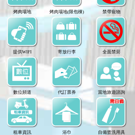
烤肉場地
烤肉場地(限包棟)
禁帶寵物
提供WIFI
寄放行李
全面禁菸
數位頻道
代訂票券
當地旅遊諮詢
租車資訊
浴巾
自備盥洗用具