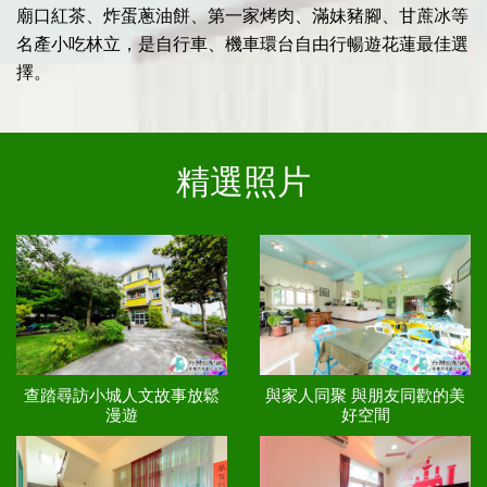
廟口紅茶、炸蛋蔥油餅、第一家烤肉、滿妹豬腳、甘蔗冰等
名產小吃林立，是自行車、機車環台自由行暢遊花蓮最佳選
擇。
精選照片
查踏尋訪小城人文故事放鬆
與家人同聚 與朋友同歡的美
漫遊
好空間