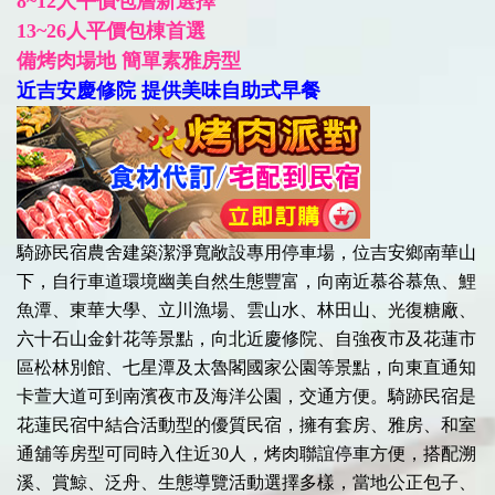
8~12人平價包層新選擇
13~26人平價包棟首選
備烤肉場地 簡單素雅房型
近吉安慶修院 提供美味自助式早餐
騎跡民宿農舍建築潔淨寬敞設專用停車場，位吉安鄉南華山
下，自行車道環境幽美自然生態豐富，向南近慕谷慕魚、鯉
魚潭、東華大學、立川漁場、雲山水、林田山、光復糖廠、
六十石山金針花等景點，向北近慶修院、自強夜市及花蓮市
區松林別館、七星潭及太魯閣國家公園等景點，向東直通知
卡萱大道可到南濱夜市及海洋公園，交通方便。騎跡民宿是
花蓮民宿中結合活動型的優質民宿，擁有套房、雅房、和室
通舖等房型可同時入住近30人，烤肉聯誼停車方便，搭配溯
溪、賞鯨、泛舟、生態導覽活動選擇多樣，當地公正包子、