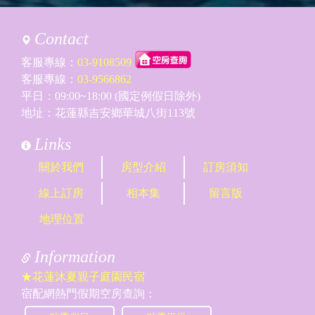
Contact
客服專線：
03-9108509
客服專線：
03-9566862
平日：09:00~18:00 (國定例假日除外)
地址：花蓮縣吉安鄉華城八街113號
Links
關於我們
房型介紹
訂房須知
線上訂房
相本集
留言版
地理位置
Information
★花蓮沐夏親子庭園民宿
宿配網熱門假期空房查詢：