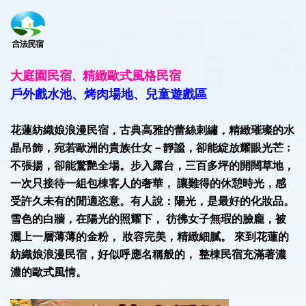
大庭園民宿
精緻歐式風格民宿
、
戶外戲水池、烤肉場地、兒童遊戲區
花蓮紡織娘浪漫民宿，
古典高雅的蕾絲刺繡，精緻璀璨的水
晶吊飾，宛若歐洲的貴族仕女－靜謐，卻能綻放耀眼光芒﹔
不張揚，卻能驚艷全場。步入露台，三百多坪的開闊草地，
一次只接待一組包棟客人的奢華， 讓難得的休憩時光，感
受許久未有的閒適恣意。有人說：陽光，是最好的化妝品。
雪色的白牆，在陽光的照耀下， 彷彿女子無瑕的臉龐，被
灑上一層薄薄的金粉， 妝容完美，精緻細膩。 來到花蓮的
紡織娘浪漫民宿，好似呼應名稱般的， 整棟民宿充滿著濃
濃的歐式風情。