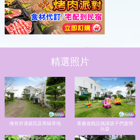
精選照片
擁有舒適庭院及翠綠草地
童趣遊戲設施讓孩子們盡情
玩耍