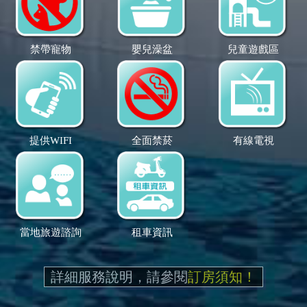
禁帶寵物
嬰兒澡盆
兒童遊戲區
提供WIFI
全面禁菸
有線電視
當地旅遊諮詢
租車資訊
詳細服務說明，請參閱
訂房須知！