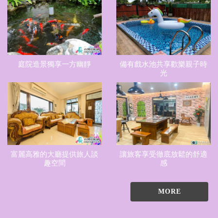
庭院造景獨享一方幽靜
備有戲水池共享歡樂親子時
光
富麗高雅的大廳提供旅人談
讓旅客享受徹底放鬆的舒適
趣空間
感
MORE