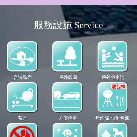
服務設施 Service
合法民宿
戶外庭園
戶外戲水池
茶具
方便停車
烤肉場地(限包棟)