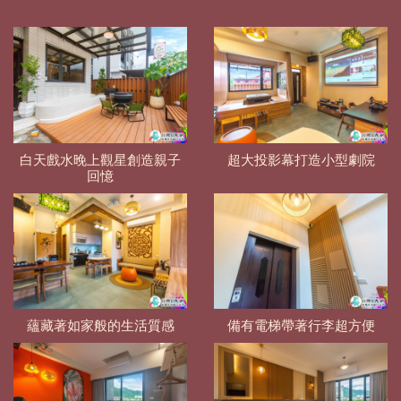
白天戲水晚上觀星創造親子
超大投影幕打造小型劇院
回憶
蘊藏著如家般的生活質感
備有電梯帶著行李超方便