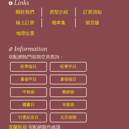
Links
關於我們
房型介紹
訂房須知
線上訂房
相本集
留言版
地理位置
Information
宿配網熱門假期空房查詢：
旺季假日
旺季平日
暑假平日
暑假假日
中秋節
教師節
國慶日
光復節
行憲紀念日
元旦假期
宜蘭民宿
宿配網製作維護