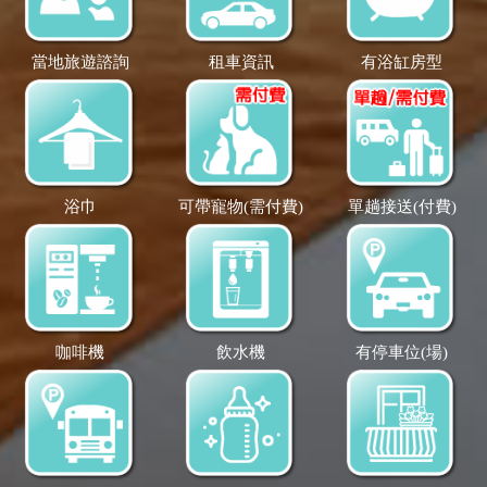
當地旅遊諮詢
租車資訊
有浴缸房型
浴巾
可帶寵物(需付費)
單趟接送(付費)
咖啡機
飲水機
有停車位(場)