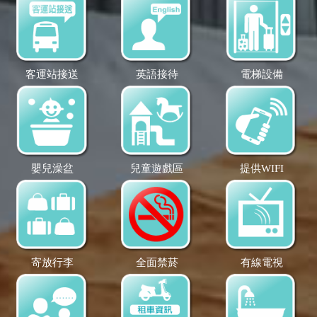
客運站接送
英語接待
電梯設備
嬰兒澡盆
兒童遊戲區
提供WIFI
寄放行李
全面禁菸
有線電視