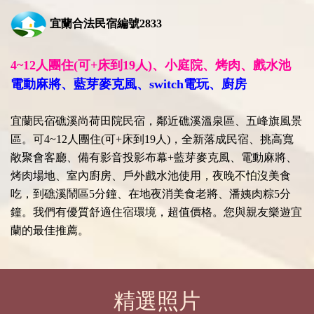
宜蘭合法民宿編號2833
4~12人團住(可+床到19人)、小庭院、烤肉、戲水池
電動麻將、藍芽麥克風、switch電玩、廚房
宜蘭民宿礁溪尚荷田院民宿，鄰近礁溪溫泉區、五峰旗風景
區。可4~12人團住(可+床到19人)，全新落成民宿、挑高寬
敞聚會客廳、備有影音投影布幕+藍芽麥克風、電動麻將、
烤肉場地、室內廚房、戶外戲水池使用，夜晚不怕沒美食
吃，到礁溪鬧區5分鐘、在地夜消美食老將、潘姨肉粽5分
鐘。我們有優質舒適住宿環境，超值價格。您與親友樂遊宜
蘭的最佳推薦。
精選照片