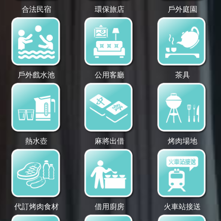
合法民宿
環保旅店
戶外庭園
戶外戲水池
公用客廳
茶具
熱水壺
麻將出借
烤肉場地
代訂烤肉食材
借用廚房
火車站接送