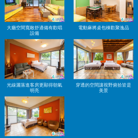
大廳空間寬敞舒適備有歡唱
電動麻將桌包棟歡聚逸品
設備
光線灑落進客房更顯得朝氣
穿透的空間讓視野俯拾皆是
明亮
美景