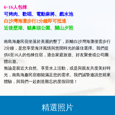
6~16人包棟
可烤肉、歡唱、電動麻將、戲水池
白沙灣海灘步行2分鐘即可抵達
近後壁湖、貓鼻頭公園、關山夕照
南島海趣民宿坐落於美麗的墾丁，距離白沙灣海灘僅需步行
2分鐘，是您享受海洋風情與悠閒時光的最佳選擇。我們提
供6至16人的包棟住宿，適合家庭旅遊、好友聚會或公司團
體出遊。
無論是親近大自然、享受水上活動，或是與親友共度美好時
光，南島海趣民宿都能滿足您的需求。我們誠摯邀請您前來
體驗，與我們一起創造難忘的度假回憶！
精選照片