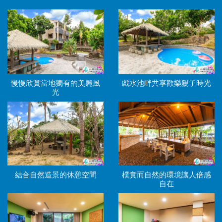
慢慢欣賞當地獨有的美麗風
戲水池畔共享歡樂親子時光
光
結合自然造景的休憩空間
樸實而自然的環境讓人倍感
自在