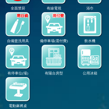
全面禁菸
有線電視
浴巾
自備盥洗用具
備停車場(需付費)
飲水機
有停車位(場)
有陽台房型
公用冰箱
電動麻將桌