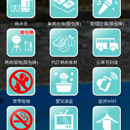
熱水壺
麻將出借(限包棟)
歡唱設備(限包棟)
烤肉場地(限包棟)
代訂烤肉食材
公車可到達
禁帶寵物
嬰兒澡盆
提供WIFI