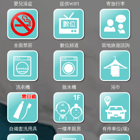
嬰兒澡盆
提供WIFI
寄放行李
全面禁菸
數位頻道
當地旅遊諮詢
洗衣機
脫水機
浴巾
自備盥洗用具
一樓孝親房
有停車位(場)