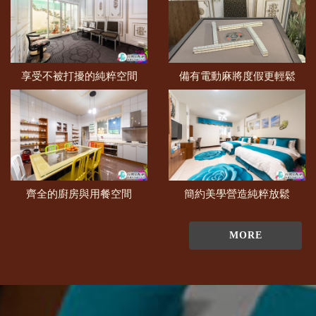
享受不被打擾的純粹空間
備有電動麻將度假更輕鬆
齊全的廚房與用餐空間
簡約美學營造純粹放鬆
MORE