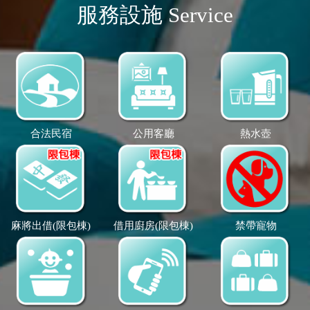
服務設施 Service
合法民宿
公用客廳
熱水壺
麻將出借(限包棟)
借用廚房(限包棟)
禁帶寵物