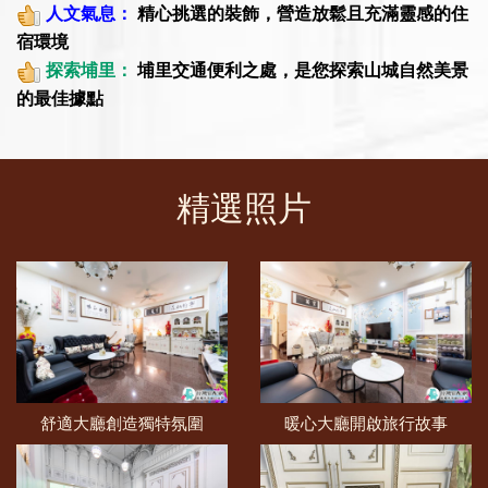
​
人文氣息：
精心挑選的裝飾，營造放鬆且充滿靈感的住
宿環境
​
探索埔里：
埔里交通便利之處，是您探索山城自然美景
的最佳據點
精選照片
舒適大廳創造獨特氛圍
暖心大廳開啟旅行故事