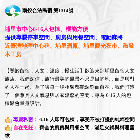
南投合法民宿 第1314號
埔里市中心6-16人包棟、機能方便
提供專屬停車空間、廚房與用餐空間、電動麻將
近臺灣地理中心碑、埔里酒廠、埔里觀光夜巿、敲敲
木工房
【關於留宿．人文．溫度．慢生活】歡迎來到埔里留宿人文
旅店。我們深信，旅行最美的風景不只是目的地，而是與對
的人在一起。為了讓每一場相聚都能深刻而自在，我們打造
了一個兼具人文氣息與居家溫馨的空間，專為 6-16 人的包
棟聚會量身設計。
專屬私密：
6-16 人即可包棟，享受不被打擾的純粹空間
​
自在烹飪：
齊全的廚房與用餐空間，滿足火鍋與料理需
求