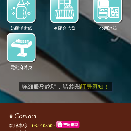
奶瓶消毒鍋
有陽台房型
公用冰箱
電動麻將桌
詳細服務說明，請參閱
訂房須知！
Contact
客服專線：
03-9108509