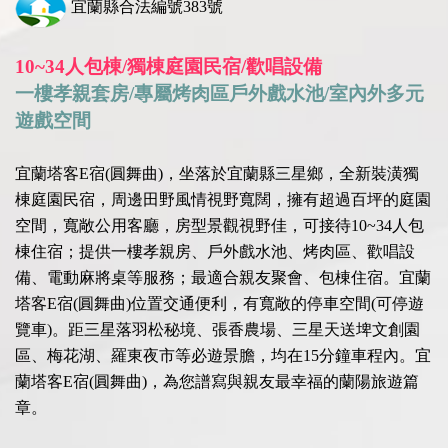
宜蘭縣合法編號383號
10~34人包棟/獨棟庭園民宿/歡唱設備
一樓孝親套房/專屬烤肉區戶外戲水池/室內外多元
遊戲空間
宜蘭塔客E宿(圓舞曲)，坐落於宜蘭縣三星鄉，全新裝潢獨
棟庭園民宿，周邊田野風情視野寬闊，擁有超過百坪的庭園
空間，寬敞公用客廳，房型景觀視野佳，可接待10~34人包
棟住宿；提供一樓孝親房、戶外戲水池、烤肉區、歡唱設
備、電動麻將桌等服務；最適合親友聚會、包棟住宿。宜蘭
塔客E宿(圓舞曲)位置交通便利，有寬敞的停車空間(可停遊
覽車)。距三星落羽松秘境、張香農場、三星天送埤文創園
區、梅花湖、羅東夜市等必遊景膽，均在15分鐘車程內。宜
蘭塔客E宿(圓舞曲)，為您譜寫與親友最幸福的蘭陽旅遊篇
章。