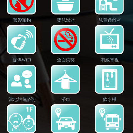
禁帶寵物
嬰兒澡盆
兒童遊戲區
提供WIFI
全面禁菸
有線電視
當地旅遊諮詢
浴巾
飲水機