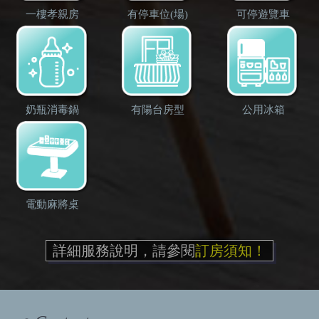
一樓孝親房
有停車位(場)
可停遊覽車
奶瓶消毒鍋
有陽台房型
公用冰箱
電動麻將桌
詳細服務說明，請參閱
訂房須知！