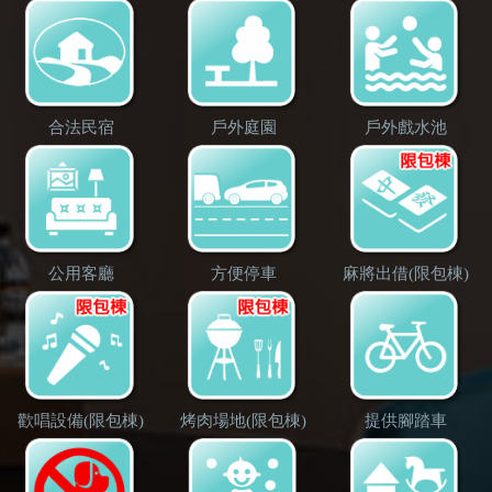
合法民宿
戶外庭園
戶外戲水池
公用客廳
方便停車
麻將出借(限包棟)
歡唱設備(限包棟)
烤肉場地(限包棟)
提供腳踏車