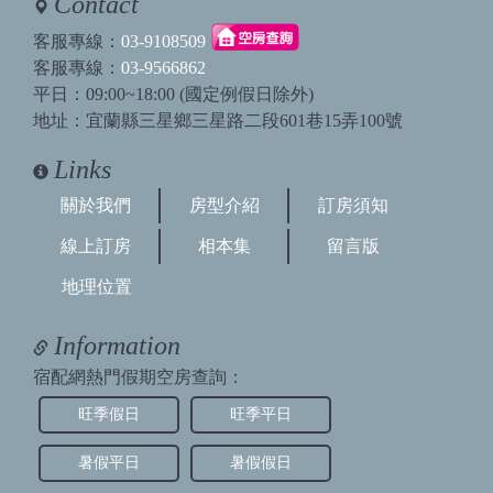
Contact
客服專線：
03-9108509
客服專線：
03-9566862
平日：09:00~18:00 (國定例假日除外)
地址：宜蘭縣三星鄉三星路二段601巷15弄100號
Links
關於我們
房型介紹
訂房須知
線上訂房
相本集
留言版
地理位置
Information
宿配網熱門假期空房查詢：
旺季假日
旺季平日
暑假平日
暑假假日