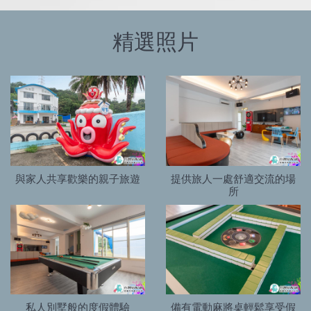
精選照片
與家人共享歡樂的親子旅遊
提供旅人一處舒適交流的場
所
私人別墅般的度假體驗
備有電動麻將桌輕鬆享受假