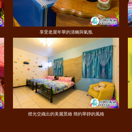
享受老屋年華的清幽與氣氛
燈光交織出的美麗景緻 簡約寧靜的風格