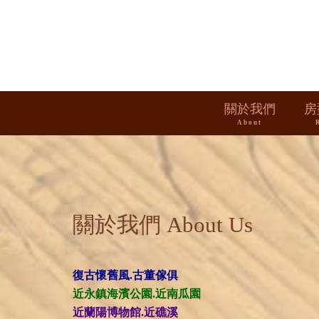
關於我們
房
About
關於我們 About Us
復古懷舊風.古董傢俱
近永鎮海濱公園.近南瓜園
近蘭陽博物館.近礁溪