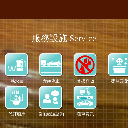
服務設施 Service
熱水壺
方便停車
禁帶寵物
嬰兒澡
代訂船票
當地旅遊諮詢
租車資訊