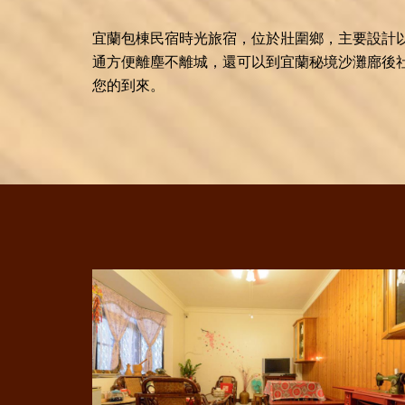
宜蘭包棟民宿時光旅宿，位於壯圍鄉，主要設計
通方便離塵不離城，還可以到宜蘭秘境沙灘廍後
您的到來。