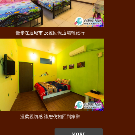
慢步在這城市 反覆回憶這場輕旅行
溫柔親切感 讓您仿如回到家鄉
MORE