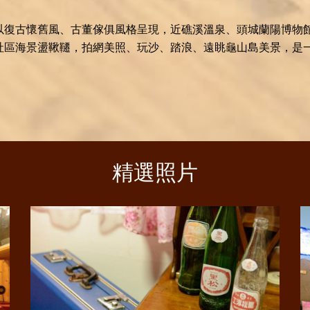
以復古懷舊風、古董傢俱風格呈現，近礁溪溫泉、頭城蘭陽博物館
社區海景盪鞦韆，拍網美照、玩沙、踏浪、遠眺龜山島美景，是
精選照片