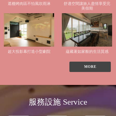
遮棚烤肉區不怕風吹雨淋
舒適空間讓旅人盡情享受完
美假期
超大投影幕打造小型劇院
蘊藏著如家般的生活質感
MORE
服務設施 Service