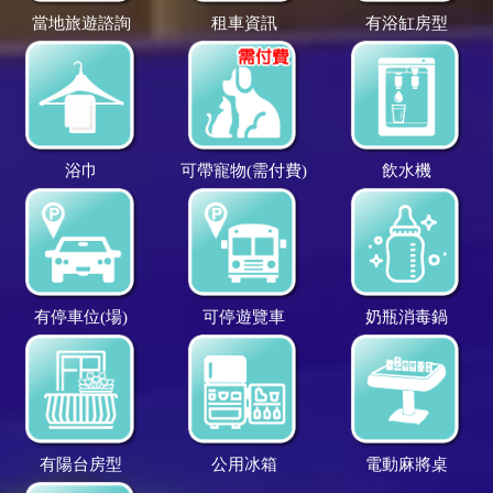
當地旅遊諮詢
租車資訊
有浴缸房型
浴巾
可帶寵物(需付費)
飲水機
有停車位(場)
可停遊覽車
奶瓶消毒鍋
有陽台房型
公用冰箱
電動麻將桌