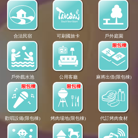
合法民宿
可刷國旅卡
戶外庭園
戶外戲水池
公用客廳
麻將出借(限包棟)
歡唱設備(限包棟)
烤肉場地(限包棟)
代訂烤肉食材