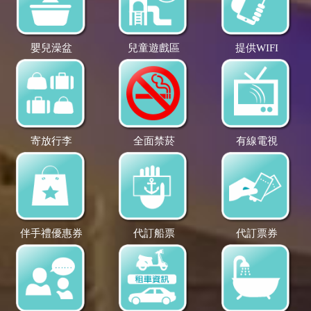
嬰兒澡盆
兒童遊戲區
提供WIFI
寄放行李
全面禁菸
有線電視
伴手禮優惠券
代訂船票
代訂票券