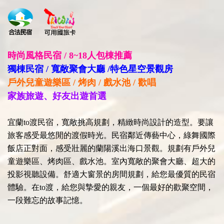
時尚風格民宿 / 8~18人包棟推薦
獨棟民宿 / 寬敞聚會大廳 /特色星空景觀房
戶外兒童遊樂區 / 烤肉 / 戲水池 / 歡唱
家族旅遊、好友出遊首選
宜蘭to渡民宿，寬敞挑高規劃，精緻時尚設計的造型。要讓
旅客感受最悠閒的渡假時光。民宿鄰近傳藝中心，綠舞國際
飯店正對面，感受壯麗的蘭陽溪出海口景觀。規劃有戶外兒
童遊樂區、烤肉區、戲水池。室內寬敞的聚會大廳、超大的
投影視聽設備。舒適大窗景的房間規劃，給您最優質的民宿
體驗。在to渡，給您與摯愛的親友，一個最好的歡聚空間，
一段難忘的故事記憶。