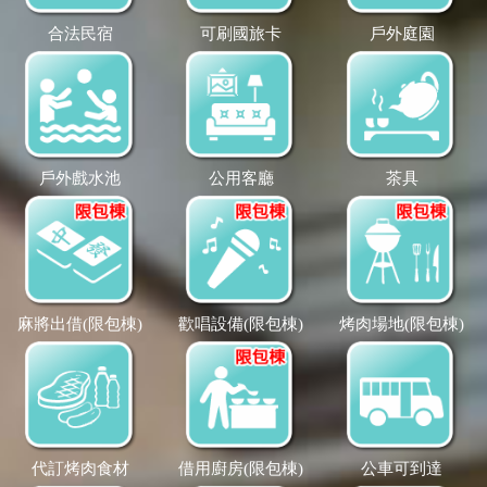
合法民宿
可刷國旅卡
戶外庭園
戶外戲水池
公用客廳
茶具
麻將出借(限包棟)
歡唱設備(限包棟)
烤肉場地(限包棟)
代訂烤肉食材
借用廚房(限包棟)
公車可到達