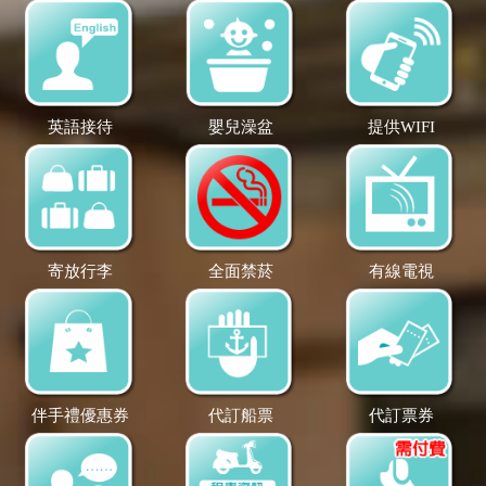
英語接待
嬰兒澡盆
提供WIFI
寄放行李
全面禁菸
有線電視
伴手禮優惠券
代訂船票
代訂票券