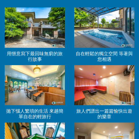
用愜意寫下最回味無窮的旅
自在輕鬆的獨立空間 等著與
行故事
您相遇
拋下惱人繁瑣的生活 來趟簡
旅人們譜出一篇篇愉快出遊
單自在的輕旅行
的樂章