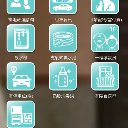
當地旅遊諮詢
租車資訊
可帶寵物(需付費)
飲水機
充氣式戲水池
一樓孝親房
有停車位(場)
奶瓶消毒鍋
有陽台房型