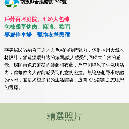
南投
縣合法編號1207號
戶外百坪庭院、4-20人包棟
包棟獨享烤肉、麻將、歡唱
專屬停車場、寵物友善民宿
燕美居民宿融合了原木與色彩的獨特魅力，傢俱採用天然木
材設計，營造溫暖舒適的氛圍,讓人感受到回歸大自然的感
覺。房間內色彩鮮豔的裝飾和布藝，為空間增添了生氣與活
力，讓每位客人都能感受到創意的碰撞。無論您想尋求靜謐
的休憩，還是渴望多彩的生活體驗，這間民宿都將是您理想
的選擇。
精選照片