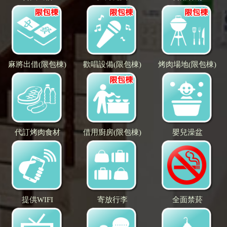
麻將出借(限包棟)
歡唱設備(限包棟)
烤肉場地(限包棟)
代訂烤肉食材
借用廚房(限包棟)
嬰兒澡盆
提供WIFI
寄放行李
全面禁菸