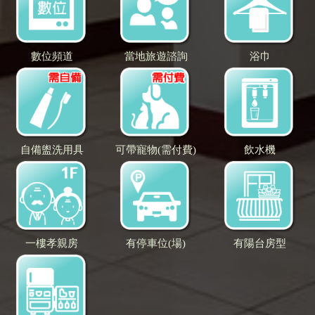
數位頻道
當地旅遊諮詢
浴巾
自備盥洗用具
可帶寵物(需付費)
飲水機
一樓孝親房
有停車位(場)
有陽台房型