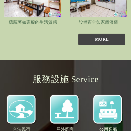
蘊藏著如家般的生活質感
設備齊全如家般溫馨
MORE
服務設施 Service
合法民宿
戶外庭園
公用客廳