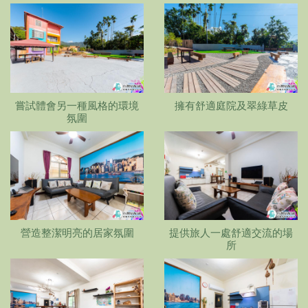
嘗試體會另一種風格的環境
擁有舒適庭院及翠綠草皮
氛圍
營造整潔明亮的居家氛圍
提供旅人一處舒適交流的場
所