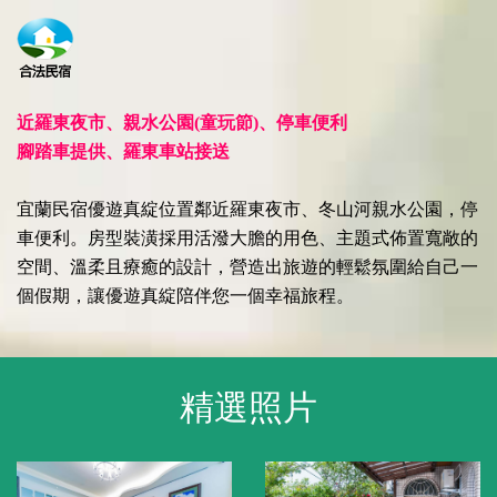
近羅東夜市、親水公園
(
童玩節
)、停車便利
腳踏車提供、羅東車站接送
宜蘭民宿優遊真綻位置鄰近羅東夜市、冬山河親水公園，停
車便利。房型裝潢採用活潑大膽的用色、主題式佈置寬敞的
空間、溫柔且療癒的設計，營造出旅遊的輕鬆氛圍給自己一
個假期，讓優遊真綻陪伴您一個幸福旅程。
精選照片