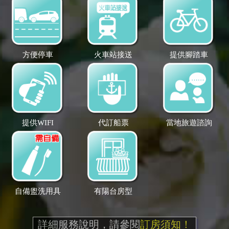
方便停車
火車站接送
提供腳踏車
提供WIFI
代訂船票
當地旅遊諮詢
自備盥洗用具
有陽台房型
詳細服務說明，請參閱
訂房須知！