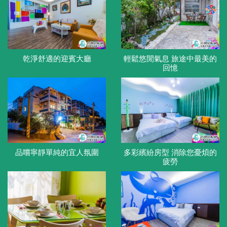
乾淨舒適的迎賓大廳
輕鬆悠閒氣息 旅途中最美的
回憶
品嚐寧靜單純的宜人氛圍
多彩繽紛房型 消除您憂煩的
疲勞