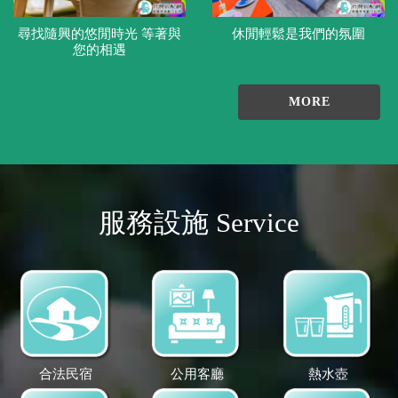
尋找隨興的悠閒時光 等著與
休閒輕鬆是我們的氛圍
您的相遇
MORE
服務設施 Service
合法民宿
公用客廳
熱水壺