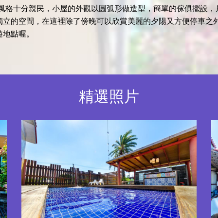
風格十分親民，小屋的外觀以圓弧形做造型，簡單的傢俱擺設，
獨立的空間，在這裡除了傍晚可以欣賞美麗的夕陽又方便停車之
遊地點喔。
精選照片