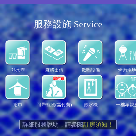
服務設施 Service
熱水壺
麻將出借
歡唱設備
烤肉場
浴巾
可帶寵物(需付費)
飲水機
一樓孝親
詳細服務說明，請參閱
訂房須知！