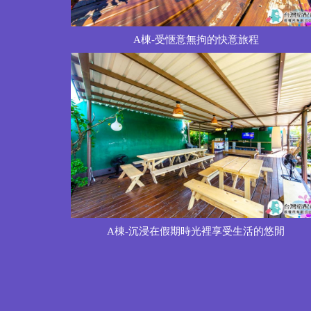
A棟-受愜意無拘的快意旅程
A棟-沉浸在假期時光裡享受生活的悠閒