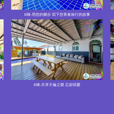
B棟-用您的腳步 寫下您青春旅行的故事
B棟-共享天倫之樂 忘卻煩憂