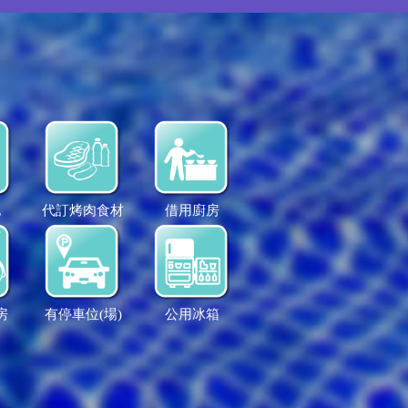
地
代訂烤肉食材
借用廚房
房
有停車位(場)
公用冰箱