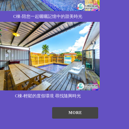
C棟-陪您一起曬曬記憶中的甜美時光
C棟-輕鬆的度假環境 尋找隨興時光
MORE