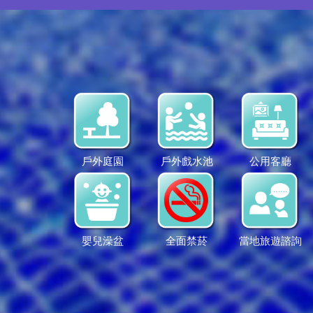
戶外庭園
戶外戲水池
公用客廳
嬰兒澡盆
全面禁菸
當地旅遊諮詢