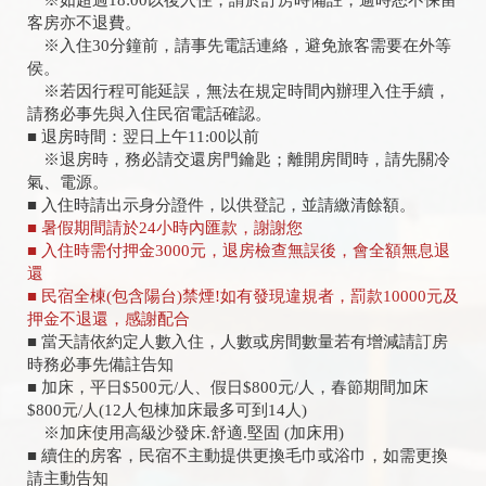
※如超過18:00以後入住，請於訂房時備註，逾時恕不保留
客房亦不退費。
※入住30分鐘前，請事先電話連絡，避免旅客需要在外等
侯。
※若因行程可能延誤，無法在規定時間內辦理入住手續，
請務必事先與入住民宿電話確認。
■ 退房時間：翌日上午11:00以前
※退房時，務必請交還房門鑰匙；離開房間時，請先關冷
氣、電源。
■ 入住時請出示身分證件，以供登記，並請繳清餘額。
■ 暑假期間請於24小時內匯款，謝謝您
■ 入住時需付押金3000元，退房檢查無誤後，會全額無息退
還
■ 民宿全棟(包含陽台)禁煙!如有發現違規者，罰款10000元及
押金不退還，感謝配合
■ 當天請依約定人數入住，人數或房間數量若有增減請訂房
時務必事先備註告知
■ 加床，平日$500元/人、假日$800元/人，春節期間加床
$800元/人(12人包棟加床最多可到14人)
※加床使用高級沙發床.舒適.堅固 (加床用)
■ 續住的房客，民宿不主動提供更換毛巾或浴巾，如需更換
請主動告知