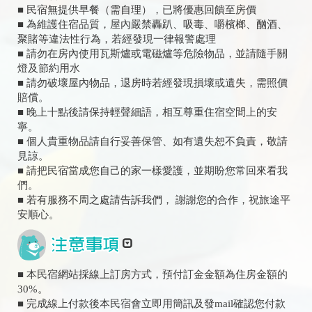
■ 民宿無提供早餐（需自理），已將優惠回饋至房價
■ 為維護住宿品質，屋內嚴禁轟趴、吸毒、嚼檳榔、酗酒、
聚賭等違法性行為，若經發現一律報警處理
■ 請勿在房內使用瓦斯爐或電磁爐等危險物品，並請隨手關
燈及節約用水
■ 請勿破壞屋內物品，退房時若經發現損壞或遺失，需照價
賠償。
■ 晚上十點後請保持輕聲細語，相互尊重住宿空間上的安
寧。
■ 個人貴重物品請自行妥善保管、如有遺失恕不負責，敬請
見諒。
■ 請把民宿當成您自己的家一樣愛護，並期盼您常回來看我
們。
■ 若有服務不周之處請告訴我們， 謝謝您的合作，祝旅途平
安順心。
■ 本民宿網站採線上訂房方式，預付訂金金額為住房金額的
30%。
■ 完成線上付款後本民宿會立即用簡訊及發mail確認您付款