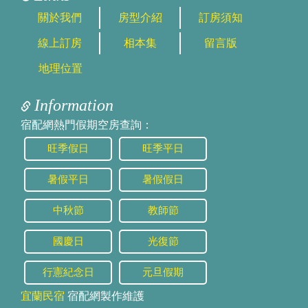
關於我們
房型介紹
訂房須知
線上訂房
相本集
留言版
地理位置
Information
宿配網熱門假期空房查詢：
旺季假日
旺季平日
暑假平日
暑假假日
中秋節
教師節
國慶日
光復節
行憲紀念日
元旦假期
宜蘭民宿
宿配網製作維護