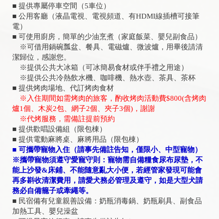
■ 提供專屬停車空間（5車位）
■ 公用客廳（液晶電視、電視頻道、有HDMI線插槽可接筆
電）
■ 可使用廚房，簡單的少油烹煮（家庭飯菜、嬰兒副食品）
※可借用鍋碗瓢盆、餐具、電磁爐、微波爐，用畢後請清
潔歸位，感謝您。
※提供公共大冰箱（可冰簡易食材或伴手禮之用途）
※提供公共冷熱飲水機、咖啡機、熱水壺、茶具、茶杯
■ 提供烤肉場地、代訂烤肉食材
※入住期間如需烤肉的旅客，酌收烤肉活動費$800(含烤肉
爐1個、木炭2包、網子2個、夾子3個)，謝謝
※代烤服務，需備註提前預約
■ 提供歡唱設備組（限包棟）
■ 提供電動麻將桌、麻將用品（限包棟）
■
可攜帶寵物入住（請事先備註告知，僅限小、中型寵物）
※攜帶寵物須遵守愛寵守則：寵物需自備糧食尿布尿墊，不
能上沙發&床鋪、不能隨意亂大小便，若經管家發現可能會
再多斟收清潔費用，請愛犬務必管理及遵守，如是大型犬請
務必自備籠子或牽繩等。
■ 民宿備有兒童親善設備：奶瓶消毒鍋、奶瓶刷具、副食品
加熱工具、嬰兒澡盆