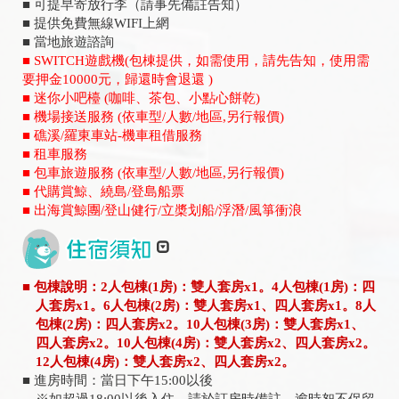
■ 可提早寄放行李（請事先備註告知）
■ 提供免費無線WIFI上網
■ 當地旅遊諮詢
■ SWITCH遊戲機(包棟提供，如需使用，請先告知，使用需
要押金10000元，歸還時會退還 )
■ 迷你小吧檯 (咖啡、茶包、小點心餅乾)
■ 機場接送服務 (依車型/人數/地區,另行報價)
■ 礁溪/羅東車站-機車租借服務
■ 租車服務
■ 包車旅遊服務 (依車型/人數/地區,另行報價)
■ 代購賞鯨、繞島/登島船票
■ 出海賞鯨團/登山健行/立槳划船/浮潛/風箏衝浪
■ 包棟說明：2人包棟(1房)：雙人套房x1。4人包棟(1房)：四
人套房x1。6人包棟(2房)：雙人套房x1、四人套房x1。8人
包棟(2房)：四人套房x2。10人包棟(3房)：雙人套房x1、
四人套房x2。10人包棟(4房)：雙人套房x2、四人套房x2。
12人包棟(4房)：雙人套房x2、四人套房x2。
■ 進房時間：當日下午15:00以後