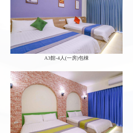
A3館-4人(一房)包棟