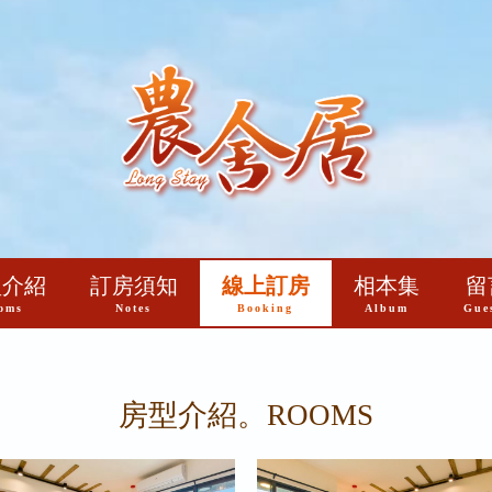
型介紹
訂房須知
線上訂房
相本集
留
oms
Notes
Booking
Album
Gue
房型介紹。ROOMS